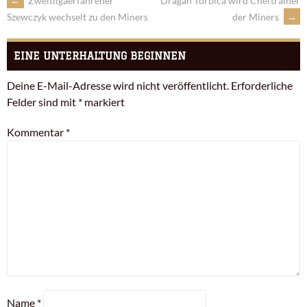
←
Zweitligaerfahrener
Dragan Torbica wird Cheftrainer
der Miners
→
Szewczyk wechselt zu den Miners
EINE UNTERHALTUNG BEGINNEN
Deine E-Mail-Adresse wird nicht veröffentlicht.
Erforderliche
Felder sind mit
*
markiert
Kommentar
*
Name
*