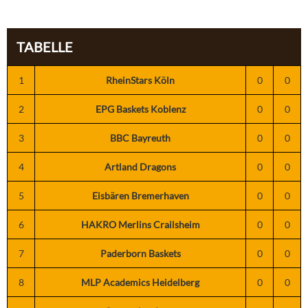
TABELLE
1
RheinStars Köln
0
0
2
EPG Baskets Koblenz
0
0
3
BBC Bayreuth
0
0
4
Artland Dragons
0
0
5
Eisbären Bremerhaven
0
0
6
HAKRO Merlins Crailsheim
0
0
7
Paderborn Baskets
0
0
8
MLP Academics Heidelberg
0
0