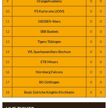
9
OrangeAcademy
0
0
10
PS Karlsruhe LIONS
0
0
11
GIESSEN 46ers
0
0
12
SBB Baskets
0
0
13
Tigers Tübingen
0
0
14
VfL SparkassenStars Bochum
0
0
15
ETB Miners
0
0
16
Nürnberg Falcons
0
0
17
BG Göttingen
0
0
18
Bozic Estriche Knights Kirchheim
0
0