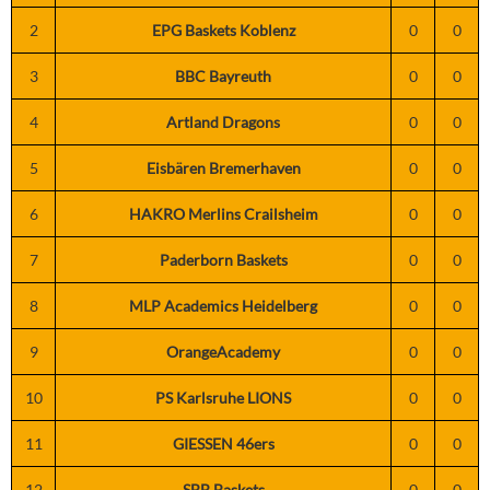
2
EPG Baskets Koblenz
0
0
3
BBC Bayreuth
0
0
4
Artland Dragons
0
0
5
Eisbären Bremerhaven
0
0
6
HAKRO Merlins Crailsheim
0
0
7
Paderborn Baskets
0
0
8
MLP Academics Heidelberg
0
0
9
OrangeAcademy
0
0
10
PS Karlsruhe LIONS
0
0
11
GIESSEN 46ers
0
0
12
SBB Baskets
0
0