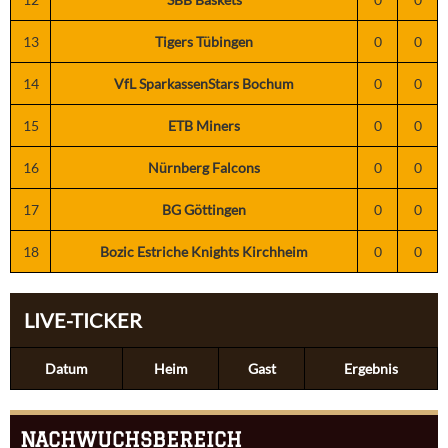
13
Tigers Tübingen
0
0
14
VfL SparkassenStars Bochum
0
0
15
ETB Miners
0
0
16
Nürnberg Falcons
0
0
17
BG Göttingen
0
0
18
Bozic Estriche Knights Kirchheim
0
0
LIVE-TICKER
Datum
Heim
Gast
Ergebnis
NACHWUCHSBEREICH