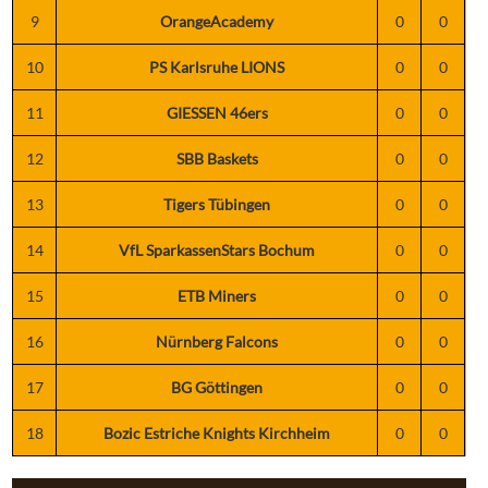
9
OrangeAcademy
0
0
10
PS Karlsruhe LIONS
0
0
11
GIESSEN 46ers
0
0
12
SBB Baskets
0
0
13
Tigers Tübingen
0
0
14
VfL SparkassenStars Bochum
0
0
15
ETB Miners
0
0
16
Nürnberg Falcons
0
0
17
BG Göttingen
0
0
18
Bozic Estriche Knights Kirchheim
0
0