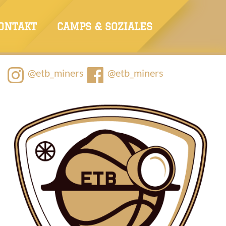
ONTAKT
CAMPS & SOZIALES
@etb_miners
@etb_miners