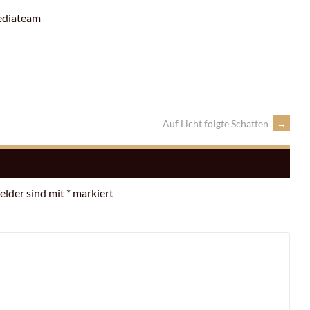
Mediateam
Auf Licht folgte Schatten
→
Felder sind mit
*
markiert