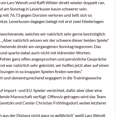
m Lars Wendt und Raffi Wilder direkt wieder doppelt ran.
nd am Sonntag in Leverkusen kaum schwerer sein.
p mit 76:73 gegen Dorsten verloren und teilt sich so
tze. Leverkusen dagegen belegt mit erst zwei Niederlagen
lwochenende, welches wir natürlich sehr gerne bestmöglich
„Aber natürlich wissen wir der schwere dieser beiden Spiele.“
wochenende direkt am vergangenen Sonntag begonnen. Das
und sparte dabei auch nicht mit klärenden Worten.
e Fehler ganz offen angesprochen und persönliche Gespräche
und war natürlich sehr geknickt, wir hoffen jetzt aber auf einen
Lösungen in so knappen Spielen finden werden.“
rt und dementsprechend engagiert in die Trainingswoche
 Import- und EU-Spieler verzichtet, dafür aber über eine
ende Mannschaft verfügt. Offensiv getragen wird das Team
eretzki und Center Christian Fröhlingsdorf, wobei letzterer
h aus der Distanz nicht ganz so gefährlich“ weiß Lars Wendt