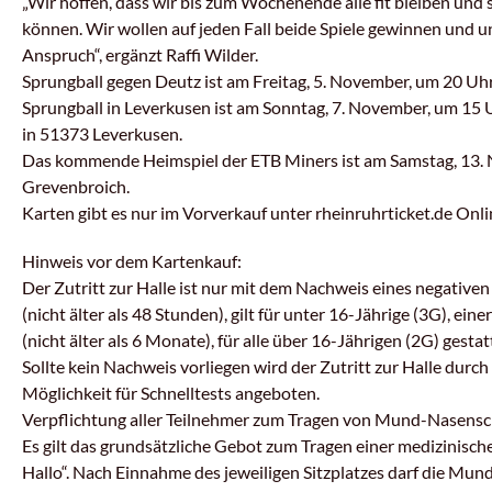
„Wir hoffen, dass wir bis zum Wochenende alle fit bleiben und s
können. Wir wollen auf jeden Fall beide Spiele gewinnen und un
Anspruch“, ergänzt Raffi Wilder.
Sprungball gegen Deutz ist am Freitag, 5. November, um 20 Uh
Sprungball in Leverkusen ist am Sonntag, 7. November, um 15 
in 51373 Leverkusen.
Das kommende Heimspiel der ETB Miners ist am Samstag, 13.
Grevenbroich.
Karten gibt es nur im Vorverkauf unter rheinruhrticket.de On
Hinweis vor dem Kartenkauf:
Der Zutritt zur Halle ist nur mit dem Nachweis eines negativen 
(nicht älter als 48 Stunden), gilt für unter 16-Jährige (3G), 
(nicht älter als 6 Monate), für alle über 16-Jährigen (2G) gestat
Sollte kein Nachweis vorliegen wird der Zutritt zur Halle dur
Möglichkeit für Schnelltests angeboten.
Verpflichtung aller Teilnehmer zum Tragen von Mund-Nasensch
Es gilt das grundsätzliche Gebot zum Tragen einer medizinisc
Hallo“. Nach Einnahme des jeweiligen Sitzplatzes darf die 