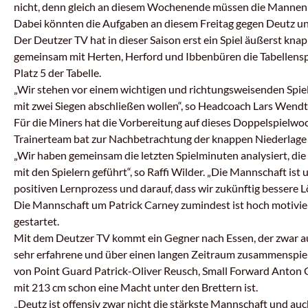
nicht, denn gleich an diesem Wochenende müssen die Mannen u
Dabei könnten die Aufgaben an diesem Freitag gegen Deutz u
Der Deutzer TV hat in dieser Saison erst ein Spiel äußerst knap
gemeinsam mit Herten, Herford und Ibbenbüren die Tabellenspi
Platz 5 der Tabelle.
„Wir stehen vor einem wichtigen und richtungsweisenden Spie
mit zwei Siegen abschließen wollen“, so Headcoach Lars Wendt. 
Für die Miners hat die Vorbereitung auf dieses Doppelspiel
Trainerteam bat zur Nachbetrachtung der knappen Niederlage 
„Wir haben gemeinsam die letzten Spielminuten analysiert, di
mit den Spielern geführt“, so Raffi Wilder. „Die Mannschaft ist 
positiven Lernprozess und darauf, dass wir zukünftig bessere 
Die Mannschaft um Patrick Carney zumindest ist hoch motivie
gestartet.
Mit dem Deutzer TV kommt ein Gegner nach Essen, der zwar auf
sehr erfahrene und über einen langen Zeitraum zusammenspiel
von Point Guard Patrick-Oliver Reusch, Small Forward Anton G
mit 213 cm schon eine Macht unter den Brettern ist.
„Deutz ist offensiv zwar nicht die stärkste Mannschaft und auc