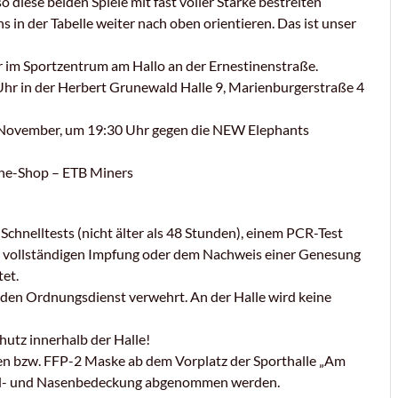
o diese beiden Spiele mit fast voller Stärke bestreiten
s in der Tabelle weiter nach oben orientieren. Das ist unser
r im Sportzentrum am Hallo an der Ernestinenstraße.
Uhr in der Herbert Grunewald Halle 9, Marienburgerstraße 4
 November, um 19:30 Uhr gegen die NEW Elephants
line-Shop – ETB Miners
Schnelltests (nicht älter als 48 Stunden), einem PCR-Test
einer vollständigen Impfung oder dem Nachweis einer Genesung
tet.
ch den Ordnungsdienst verwehrt. An der Halle wird keine
utz innerhalb der Halle!
hen bzw. FFP-2 Maske ab dem Vorplatz der Sporthalle „Am
Mund- und Nasenbedeckung abgenommen werden.