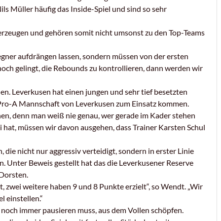
s Müller häufig das Inside-Spiel und sind so sehr
überzeugen und gehören somit nicht umsonst zu den Top-Teams
egner aufdrängen lassen, sondern müssen von der ersten
ch gelingt, die Rebounds zu kontrollieren, dann werden wir
en. Leverkusen hat einen jungen und sehr tief besetzten
er Pro-A Mannschaft von Leverkusen zum Einsatz kommen.
chen, denn man weiß nie genau, wer gerade im Kader stehen
ei hat, müssen wir davon ausgehen, dass Trainer Karsten Schul
die nicht nur aggressiv verteidigt, sondern in erster Linie
n. Unter Beweis gestellt hat das die Leverkusener Reserve
Dorsten.
et, zwei weitere haben 9 und 8 Punkte erzielt“, so Wendt. „Wir
l einstellen.“
r noch immer pausieren muss, aus dem Vollen schöpfen.