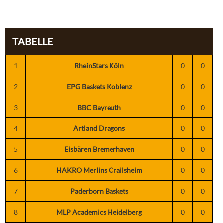
TABELLE
1
RheinStars Köln
0
0
2
EPG Baskets Koblenz
0
0
3
BBC Bayreuth
0
0
4
Artland Dragons
0
0
5
Eisbären Bremerhaven
0
0
6
HAKRO Merlins Crailsheim
0
0
7
Paderborn Baskets
0
0
8
MLP Academics Heidelberg
0
0