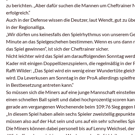
zu berichten. „Aber dafür suchen die Mannen um Cheftrainer Nil
erfolgreich.“
Auch in der Defense wissen die Deutzer, laut Wendt, gut zu 
in der Regionalliga.
„Wir dürfen uns keinesfalls den Spielrhythmus von unserem G
Minute an das Spielgeschehen bestimmen. Wenn es uns dann no
das Spiel gewinnen“, ist sich der Cheftrainer sicher.
Nicht leichter wird das Spiel am darauffolgenden Sonntag werd
Kader mit einigen Doppellizenzspielern, die regelmäßig in d
Raffi Wilder: „Das Spiel wird ein wenig einer Wundertüte glei
wird. Da Leverkusen am Sonntag in der ProA allerdings spielfr
in Bestbesetzung antreten kann.“
So müssen sich die Miners auf eine junge Mannschaft einstellen, 
einen schnellen Ball spielt und dabei hochprozentig scoren kan
gerade am vergangenen Wochenende beim 109:76 Sieg gegen 
„In diesem Spiel haben allein sechs Spieler zweistellig gepunkt
müssen also auf der Hut sein und uns auf ein sehr schnelles Spie
Die Miners können dabei personell bis auf Lenny Weichsel, de