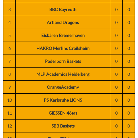
3
BBC Bayreuth
0
0
4
Artland Dragons
0
0
5
Eisbären Bremerhaven
0
0
6
HAKRO Merlins Crailsheim
0
0
7
Paderborn Baskets
0
0
8
MLP Academics Heidelberg
0
0
9
OrangeAcademy
0
0
10
PS Karlsruhe LIONS
0
0
11
GIESSEN 46ers
0
0
12
SBB Baskets
0
0