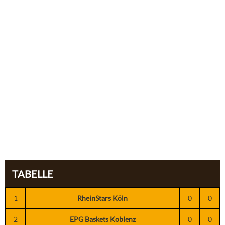
TABELLE
1
RheinStars Köln
0
0
2
EPG Baskets Koblenz
0
0