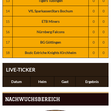
13
Tigers Tübingen
0
0
14
VfL SparkassenStars Bochum
0
0
15
ETB Miners
0
0
16
Nürnberg Falcons
0
0
17
BG Göttingen
0
0
18
Bozic Estriche Knights Kirchheim
0
0
LIVE-TICKER
Datum
Heim
Gast
Ergebnis
NACHWUCHSBEREICH