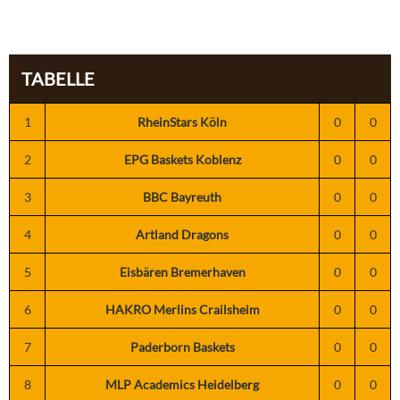
TABELLE
1
RheinStars Köln
0
0
2
EPG Baskets Koblenz
0
0
3
BBC Bayreuth
0
0
4
Artland Dragons
0
0
5
Eisbären Bremerhaven
0
0
6
HAKRO Merlins Crailsheim
0
0
7
Paderborn Baskets
0
0
8
MLP Academics Heidelberg
0
0