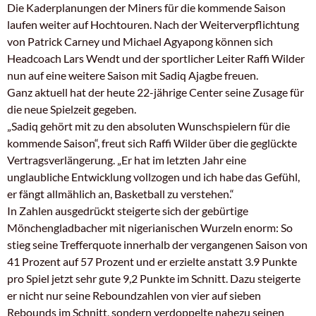
Die Kaderplanungen der Miners für die kommende Saison
laufen weiter auf Hochtouren. Nach der Weiterverpflichtung
von Patrick Carney und Michael Agyapong können sich
Headcoach Lars Wendt und der sportlicher Leiter Raffi Wilder
nun auf eine weitere Saison mit Sadiq Ajagbe freuen.
Ganz aktuell hat der heute 22-jährige Center seine Zusage für
die neue Spielzeit gegeben.
„Sadiq gehört mit zu den absoluten Wunschspielern für die
kommende Saison“, freut sich Raffi Wilder über die geglückte
Vertragsverlängerung. „Er hat im letzten Jahr eine
unglaubliche Entwicklung vollzogen und ich habe das Gefühl,
er fängt allmählich an, Basketball zu verstehen.“
In Zahlen ausgedrückt steigerte sich der gebürtige
Mönchengladbacher mit nigerianischen Wurzeln enorm: So
stieg seine Trefferquote innerhalb der vergangenen Saison von
41 Prozent auf 57 Prozent und er erzielte anstatt 3.9 Punkte
pro Spiel jetzt sehr gute 9,2 Punkte im Schnitt. Dazu steigerte
er nicht nur seine Reboundzahlen von vier auf sieben
Rebounds im Schnitt, sondern verdoppelte nahezu seinen