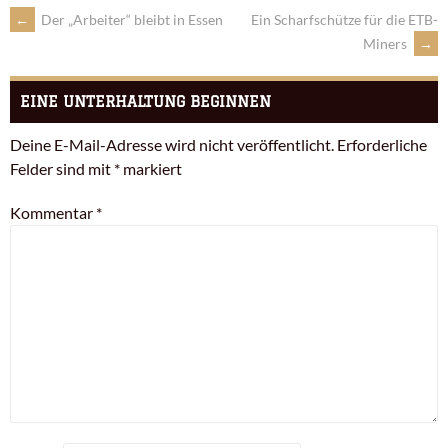
←
Der „Arbeiter“ bleibt in Essen
Ein Scharfschütze für die ETB-
Miners
→
EINE UNTERHALTUNG BEGINNEN
Deine E-Mail-Adresse wird nicht veröffentlicht.
Erforderliche
Felder sind mit
*
markiert
Kommentar
*