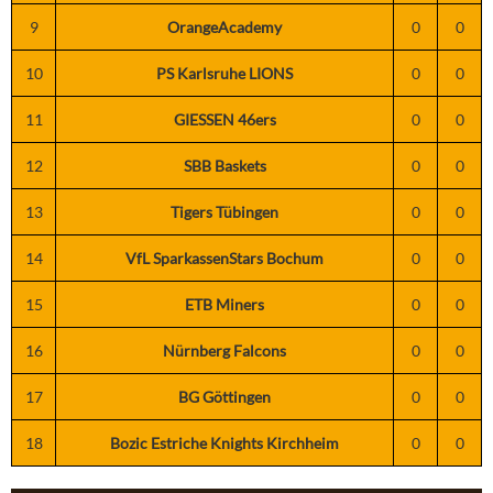
9
OrangeAcademy
0
0
10
PS Karlsruhe LIONS
0
0
11
GIESSEN 46ers
0
0
12
SBB Baskets
0
0
13
Tigers Tübingen
0
0
14
VfL SparkassenStars Bochum
0
0
15
ETB Miners
0
0
16
Nürnberg Falcons
0
0
17
BG Göttingen
0
0
18
Bozic Estriche Knights Kirchheim
0
0