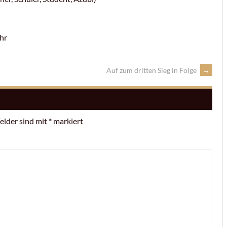
hr
Auf zum dritten Sieg in Folge
→
Felder sind mit
*
markiert