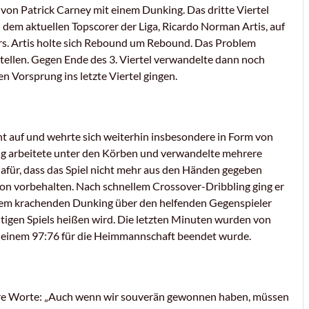
von Patrick Carney mit einem Dunking. Das dritte Viertel
dem aktuellen Topscorer der Liga, Ricardo Norman Artis, auf
rs. Artis holte sich Rebound um Rebound. Das Problem
tellen. Gegen Ende des 3. Viertel verwandelte dann noch
n Vorsprung ins letzte Viertel gingen.
ht auf und wehrte sich weiterhin insbesondere in Form von
ong arbeitete unter den Körben und verwandelte mehrere
für, dass das Spiel nicht mehr aus den Händen gegeben
son vorbehalten. Nach schnellem Crossover-Dribbling ging er
inem krachenden Dunking über den helfenden Gegenspieler
utigen Spiels heißen wird. Die letzten Minuten wurden von
mit einem 97:76 für die Heimmannschaft beendet wurde.
klare Worte: „Auch wenn wir souverän gewonnen haben, müssen