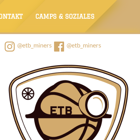
ONTAKT
CAMPS & SOZIALES
@etb_miners
@etb_miners