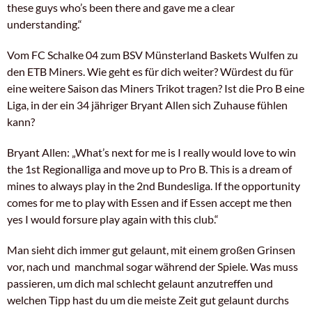
these guys who’s been there and gave me a clear
understanding.“
Vom FC Schalke 04 zum BSV Münsterland Baskets Wulfen zu
den ETB Miners. Wie geht es für dich weiter? Würdest du für
eine weitere Saison das Miners Trikot tragen? Ist die Pro B eine
Liga, in der ein 34 jähriger Bryant Allen sich Zuhause fühlen
kann?
Bryant Allen: „What’s next for me is I really would love to win
the 1st Regionalliga and move up to Pro B. This is a dream of
mines to always play in the 2nd Bundesliga. If the opportunity
comes for me to play with Essen and if Essen accept me then
yes I would forsure play again with this club.“
Man sieht dich immer gut gelaunt, mit einem großen Grinsen
vor, nach und manchmal sogar während der Spiele. Was muss
passieren, um dich mal schlecht gelaunt anzutreffen und
welchen Tipp hast du um die meiste Zeit gut gelaunt durchs