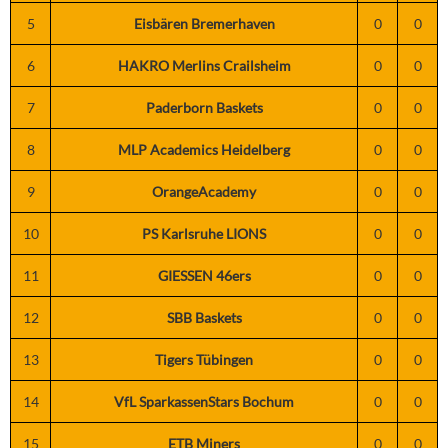
5
Eisbären Bremerhaven
0
0
6
HAKRO Merlins Crailsheim
0
0
7
Paderborn Baskets
0
0
8
MLP Academics Heidelberg
0
0
9
OrangeAcademy
0
0
10
PS Karlsruhe LIONS
0
0
11
GIESSEN 46ers
0
0
12
SBB Baskets
0
0
13
Tigers Tübingen
0
0
14
VfL SparkassenStars Bochum
0
0
15
ETB Miners
0
0