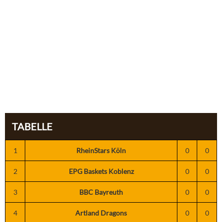
TABELLE
1
RheinStars Köln
0
0
2
EPG Baskets Koblenz
0
0
3
BBC Bayreuth
0
0
4
Artland Dragons
0
0