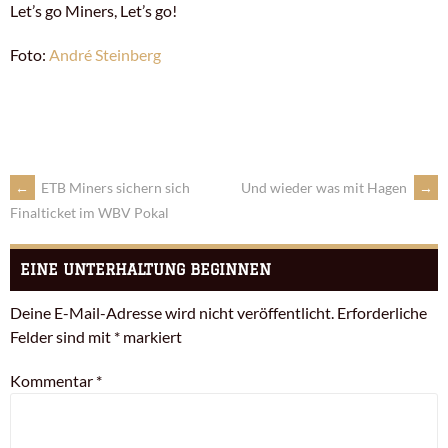
Let’s go Miners, Let’s go!
Foto:
André Steinberg
←
ETB Miners sichern sich
Und wieder was mit Hagen
→
Finalticket im WBV Pokal
EINE UNTERHALTUNG BEGINNEN
Deine E-Mail-Adresse wird nicht veröffentlicht.
Erforderliche
Felder sind mit
*
markiert
Kommentar
*