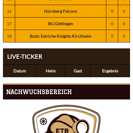
16
Nürnberg Falcons
0
0
17
BG Göttingen
0
0
18
Bozic Estriche Knights Kirchheim
0
0
LIVE-TICKER
Datum
Heim
Gast
Ergebnis
NACHWUCHSBEREICH