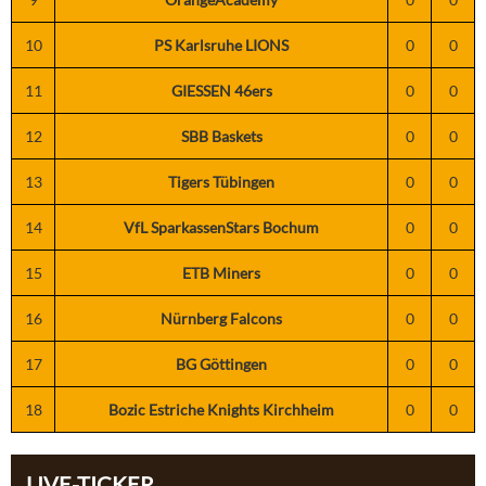
10
PS Karlsruhe LIONS
0
0
11
GIESSEN 46ers
0
0
12
SBB Baskets
0
0
13
Tigers Tübingen
0
0
14
VfL SparkassenStars Bochum
0
0
15
ETB Miners
0
0
16
Nürnberg Falcons
0
0
17
BG Göttingen
0
0
18
Bozic Estriche Knights Kirchheim
0
0
LIVE-TICKER