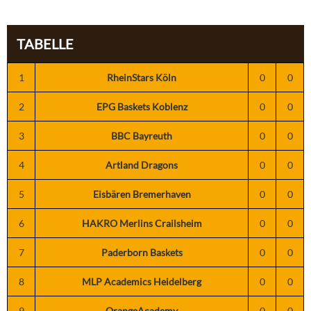
TABELLE
1
RheinStars Köln
0
0
2
EPG Baskets Koblenz
0
0
3
BBC Bayreuth
0
0
4
Artland Dragons
0
0
5
Eisbären Bremerhaven
0
0
6
HAKRO Merlins Crailsheim
0
0
7
Paderborn Baskets
0
0
8
MLP Academics Heidelberg
0
0
9
OrangeAcademy
0
0