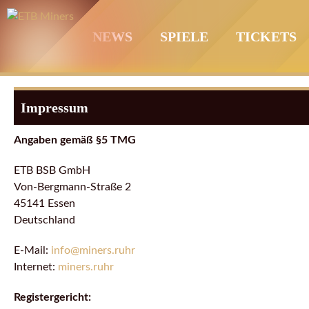
Springe
zum
NEWS
SPIELE
TICKETS
Inhalt
Impressum
Angaben gemäß §5 TMG
ETB BSB GmbH
Von-Bergmann-Straße 2
45141 Essen
Deutschland
E-Mail:
info@miners.ruhr
Internet:
miners.ruhr
Registergericht: