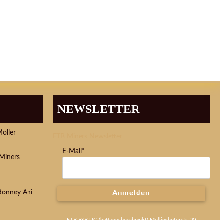
NEWSLETTER
Moller
ETB Miners Newsletter
E-Mail*
Miners
 Ronney Ani
Anmelden
ETB BSB UG (haftungsbeschränkt) Mellinghoferstr. 20