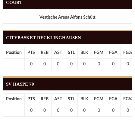
COURT
Vestische Arena Alfons Schütt
CITYBASKET RECKLINGHAUSEN
Position
PTS
REB
AST
STL
BLK
FGM
FGA
FG%
0
0
0
0
0
0
0
0
SV HASPE 70
Position
PTS
REB
AST
STL
BLK
FGM
FGA
FG%
0
0
0
0
0
0
0
0