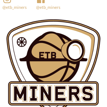
@etb_miners
@etb_miners