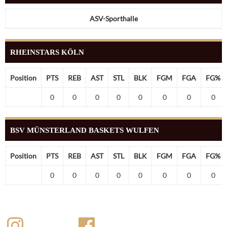
ASV-Sporthalle
RHEINSTARS KÖLN
Position
PTS
REB
AST
STL
BLK
FGM
FGA
FG%
0
0
0
0
0
0
0
0
BSV MÜNSTERLAND BASKETS WULFEN
Position
PTS
REB
AST
STL
BLK
FGM
FGA
FG%
0
0
0
0
0
0
0
0