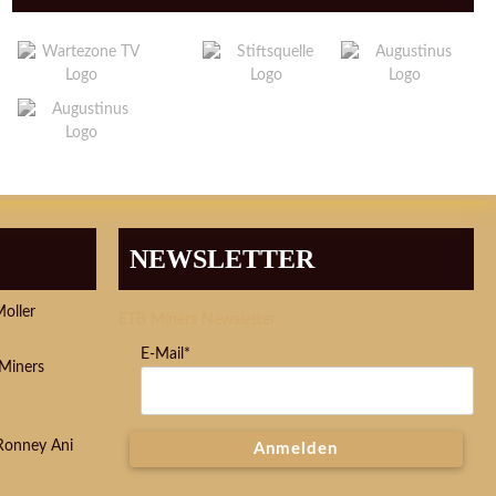
NEWSLETTER
Moller
ETB Miners Newsletter
E-Mail*
Miners
 Ronney Ani
Anmelden