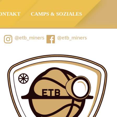
ONTAKT
CAMPS & SOZIALES
@etb_miners
@etb_miners