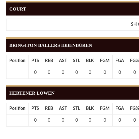
COURT
SH 
BRINGITON BALLERS IBBENBÜREN
Position
PTS
REB
AST
STL
BLK
FGM
FGA
FG%
0
0
0
0
0
0
0
0
HERTENER LÖWEN
Position
PTS
REB
AST
STL
BLK
FGM
FGA
FG%
0
0
0
0
0
0
0
0