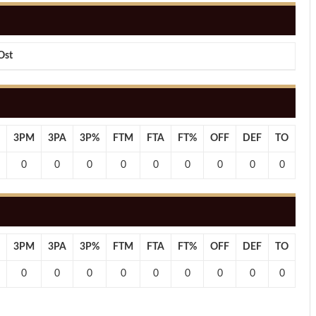
Ost
3PM
3PA
3P%
FTM
FTA
FT%
OFF
DEF
TO
PF
0
0
0
0
0
0
0
0
0
0
3PM
3PA
3P%
FTM
FTA
FT%
OFF
DEF
TO
PF
0
0
0
0
0
0
0
0
0
0