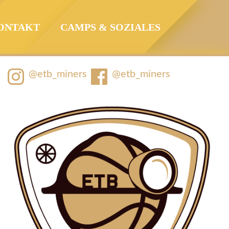
ONTAKT
CAMPS & SOZIALES
@etb_miners
@etb_miners