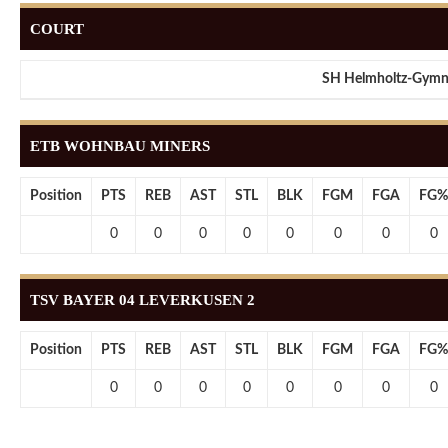
COURT
SH Helmholtz-Gymna
ETB WOHNBAU MINERS
Position
PTS
REB
AST
STL
BLK
FGM
FGA
FG%
0
0
0
0
0
0
0
0
TSV BAYER 04 LEVERKUSEN 2
Position
PTS
REB
AST
STL
BLK
FGM
FGA
FG%
0
0
0
0
0
0
0
0