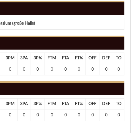
sium (große Halle)
3PM
3PA
3P%
FTM
FTA
FT%
OFF
DEF
TO
PF
0
0
0
0
0
0
0
0
0
0
3PM
3PA
3P%
FTM
FTA
FT%
OFF
DEF
TO
PF
0
0
0
0
0
0
0
0
0
0