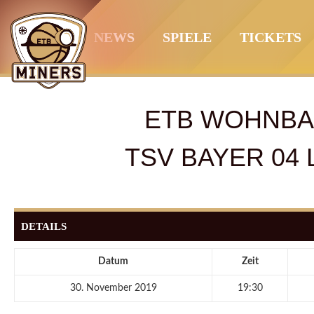
Springe
zum
NEWS
SPIELE
TICKETS
Inhalt
ETB WOHNBA
TSV BAYER 04
DETAILS
Datum
Zeit
30. November 2019
19:30