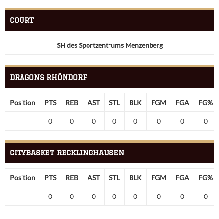
COURT
SH des Sportzentrums Menzenberg
DRAGONS RHÖNDORF
Position
PTS
REB
AST
STL
BLK
FGM
FGA
FG%
0
0
0
0
0
0
0
0
CITYBASKET RECKLINGHAUSEN
Position
PTS
REB
AST
STL
BLK
FGM
FGA
FG%
0
0
0
0
0
0
0
0