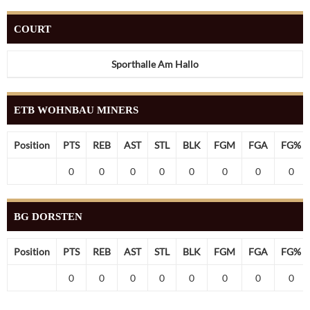
COURT
Sporthalle Am Hallo
ETB WOHNBAU MINERS
Position
PTS
REB
AST
STL
BLK
FGM
FGA
FG%
0
0
0
0
0
0
0
0
BG DORSTEN
Position
PTS
REB
AST
STL
BLK
FGM
FGA
FG%
0
0
0
0
0
0
0
0