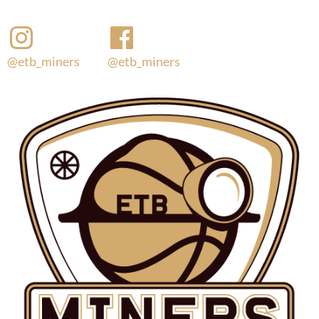
@etb_miners
@etb_miners