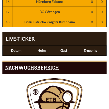
16
Nürnberg Falcons
0
0
17
BG Göttingen
0
0
18
Bozic Estriche Knights Kirchheim
0
0
LIVE-TICKER
Datum
Heim
Gast
Ergebnis
NACHWUCHSBEREICH