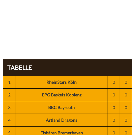
TABELLE
1
RheinStars Köln
0
0
2
EPG Baskets Koblenz
0
0
3
BBC Bayreuth
0
0
4
Artland Dragons
0
0
5
Eisbären Bremerhaven
0
0