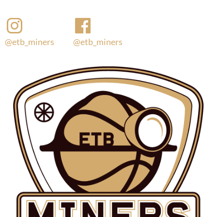
@etb_miners
@etb_miners