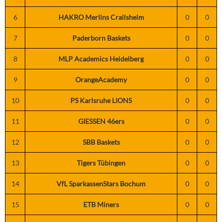
6
HAKRO Merlins Crailsheim
0
0
7
Paderborn Baskets
0
0
8
MLP Academics Heidelberg
0
0
9
OrangeAcademy
0
0
10
PS Karlsruhe LIONS
0
0
11
GIESSEN 46ers
0
0
12
SBB Baskets
0
0
13
Tigers Tübingen
0
0
14
VfL SparkassenStars Bochum
0
0
15
ETB Miners
0
0