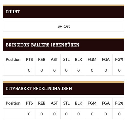
COURT
SH Ost
BRINGITON BALLERS IBBENBÜREN
Position
PTS
REB
AST
STL
BLK
FGM
FGA
FG%
0
0
0
0
0
0
0
0
CITYBASKET RECKLINGHAUSEN
Position
PTS
REB
AST
STL
BLK
FGM
FGA
FG%
0
0
0
0
0
0
0
0