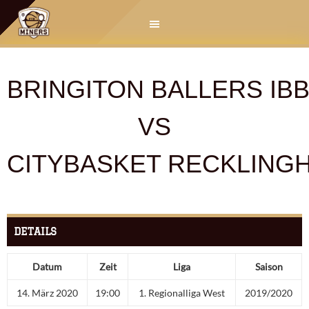
Springe
zum
Inhalt
BRINGITON BALLERS I
VS
CITYBASKET RECKLING
DETAILS
Datum
Zeit
Liga
Saison
14. März 2020
19:00
1. Regionalliga West
2019/2020