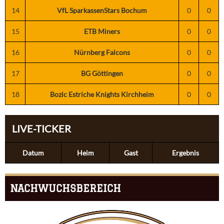
14
VfL SparkassenStars Bochum
0
0
15
ETB Miners
0
0
16
Nürnberg Falcons
0
0
17
BG Göttingen
0
0
18
Bozic Estriche Knights Kirchheim
0
0
LIVE-TICKER
Datum
Heim
Gast
Ergebnis
NACHWUCHSBEREICH