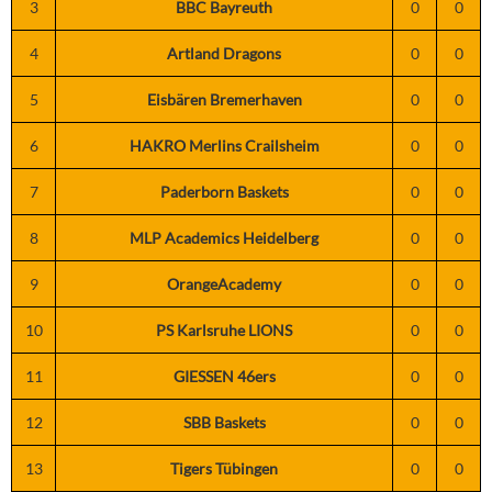
3
BBC Bayreuth
0
0
4
Artland Dragons
0
0
5
Eisbären Bremerhaven
0
0
6
HAKRO Merlins Crailsheim
0
0
7
Paderborn Baskets
0
0
8
MLP Academics Heidelberg
0
0
9
OrangeAcademy
0
0
10
PS Karlsruhe LIONS
0
0
11
GIESSEN 46ers
0
0
12
SBB Baskets
0
0
13
Tigers Tübingen
0
0