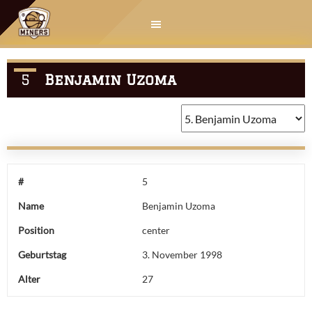
Springe
zum
Inhalt
5
Benjamin Uzoma
#
5
Name
Benjamin Uzoma
Position
center
Geburtstag
3. November 1998
Alter
27