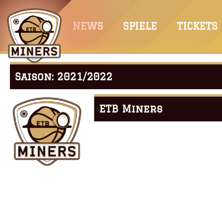
Springe
zum
NEWS
SPIELE
TICKETS
Inhalt
Saison:
2021/2022
ETB Miners