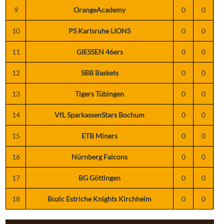
9
OrangeAcademy
0
0
10
PS Karlsruhe LIONS
0
0
11
GIESSEN 46ers
0
0
12
SBB Baskets
0
0
13
Tigers Tübingen
0
0
14
VfL SparkassenStars Bochum
0
0
15
ETB Miners
0
0
16
Nürnberg Falcons
0
0
17
BG Göttingen
0
0
18
Bozic Estriche Knights Kirchheim
0
0