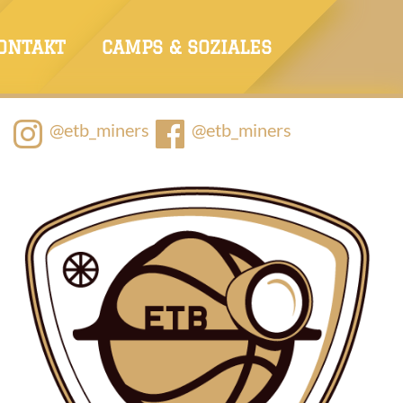
ONTAKT
CAMPS & SOZIALES
@etb_miners
@etb_miners