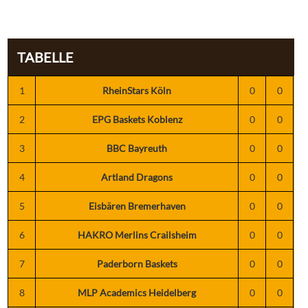
TABELLE
1
RheinStars Köln
0
0
2
EPG Baskets Koblenz
0
0
3
BBC Bayreuth
0
0
4
Artland Dragons
0
0
5
Eisbären Bremerhaven
0
0
6
HAKRO Merlins Crailsheim
0
0
7
Paderborn Baskets
0
0
8
MLP Academics Heidelberg
0
0