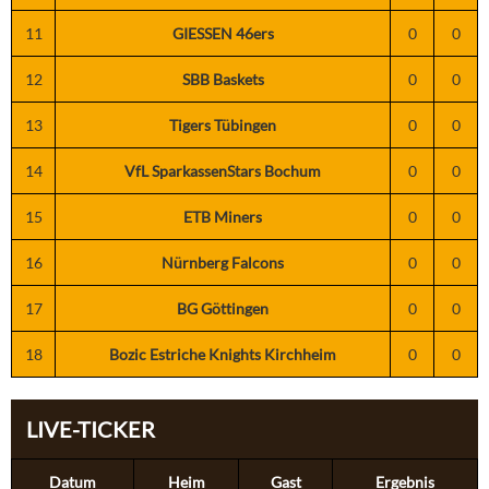
11
GIESSEN 46ers
0
0
12
SBB Baskets
0
0
13
Tigers Tübingen
0
0
14
VfL SparkassenStars Bochum
0
0
15
ETB Miners
0
0
16
Nürnberg Falcons
0
0
17
BG Göttingen
0
0
18
Bozic Estriche Knights Kirchheim
0
0
LIVE-TICKER
Datum
Heim
Gast
Ergebnis