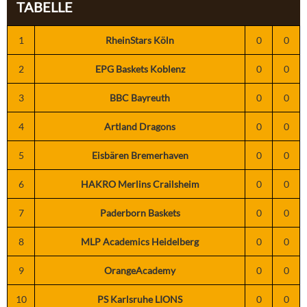
TABELLE
1
RheinStars Köln
0
0
2
EPG Baskets Koblenz
0
0
3
BBC Bayreuth
0
0
4
Artland Dragons
0
0
5
Eisbären Bremerhaven
0
0
6
HAKRO Merlins Crailsheim
0
0
7
Paderborn Baskets
0
0
8
MLP Academics Heidelberg
0
0
9
OrangeAcademy
0
0
10
PS Karlsruhe LIONS
0
0