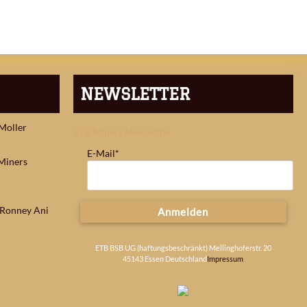
NEWSLETTER
 Moller
ETB Miners Newsletter
E-Mail*
Miners
: Ronney Ani
Anmelden
ETB BSB UG (haftungsbeschränkt) Mellinghoferstr. 20
45143 Essen Deutschland
Impressum