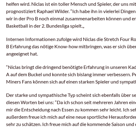
helfen wird. Niclas ist ein toller Mensch und Spieler, der uns m
prognostiziert Raphael Wilder.
“
Ich habe ihn in vielerlei Dingen
wir in der Pro B noch einmal zusammenarbeiten können und er
Basketball in der 2. Bundesliga spielt.
„
Internen Informationen zufolge wird Niclas die Stretch Four 
B Erfahrung das nötige Know-how mitbringen, was er sich über
angeeignet hat.
“
Niclas bringt die dringend benötigte Erfahrung in unseren Kade
A auf dem Buckel und konnte sich bislang immer verbessern. Per
Miners Fans können sich auf einen starken Spieler und sympat
Der starke und sympathische Typ scheint sich ebenfalls über s
diesen Worten bei uns:
“
Da ich schon seit mehreren Jahren eine
mir die Entscheidung nach Essen zu kommen sehr leicht. Ich sehe
außerdem freue ich mich auf eine neue sportliche Herausford
sehr zu schätzen. Ich freue mich auf die kommende Saison und