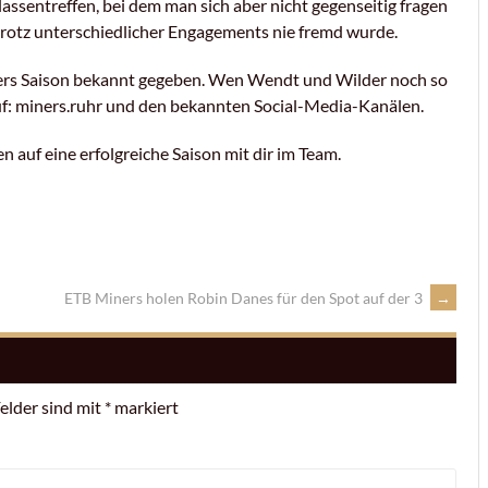
assentreffen, bei dem man sich aber nicht gegenseitig fragen
 trotz unterschiedlicher Engagements nie fremd wurde.
iners Saison bekannt gegeben. Wen Wendt und Wilder noch so
uf:
miners.ruhr
und den bekannten Social-Media-Kanälen.
en auf eine erfolgreiche Saison mit dir im Team.
ETB Miners holen Robin Danes für den Spot auf der 3
→
Felder sind mit
*
markiert