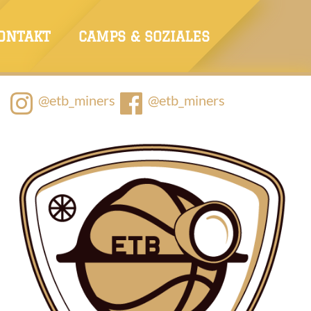
ONTAKT
CAMPS & SOZIALES
@etb_miners
@etb_miners