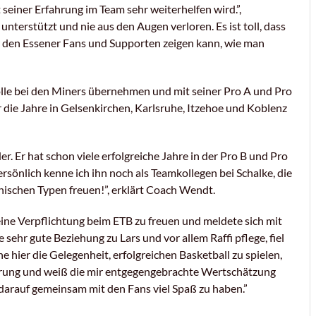
it seiner Erfahrung im Team sehr weiterhelfen wird.
”
,
 unterstützt und nie aus den Augen verloren. Es ist toll, dass
 den Essener Fans und Supporten zeigen kann, wie man
Rolle bei den Miners übernehmen und mit seiner Pro A und Pro
 die Jahre in Gelsenkirchen, Karlsruhe, Itzehoe und Koblenz
r. Er hat schon viele erfolgreiche Jahre in der Pro B und Pro
sönlich kenne ich ihn noch als Teamkollegen bei Schalke, die
hischen Typen freuen!
”
, erklärt Coach Wendt.
eine Verpflichtung beim ETB zu freuen und meldete sich mit
 sehr gute Beziehung zu Lars und vor allem Raffi pflege, fiel
 hier die Gelegenheit, erfolgreichen Basketball zu spielen,
erung und weiß die mir entgegengebrachte Wertschätzung
 darauf gemeinsam mit den Fans viel Spaß zu haben.
”