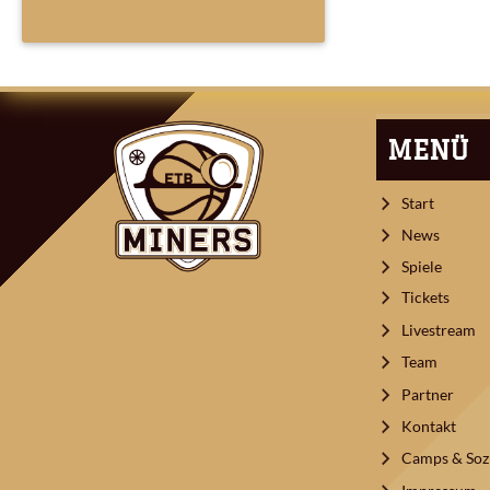
ARTIKEL-
NAVIGATION
MENÜ
Start
News
Spiele
Tickets
Livestream
Team
Partner
Kontakt
Camps & Sozi