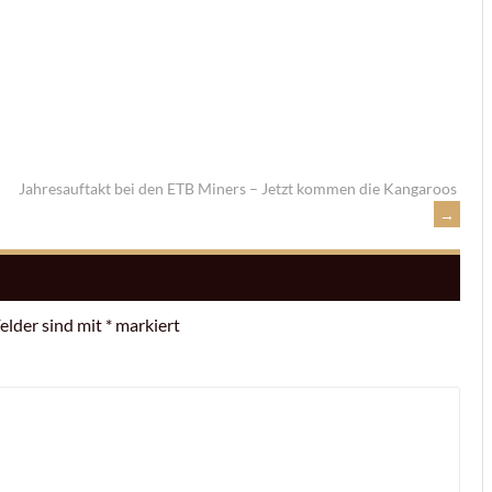
Jahresauftakt bei den ETB Miners – Jetzt kommen die Kangaroos
→
Felder sind mit
*
markiert