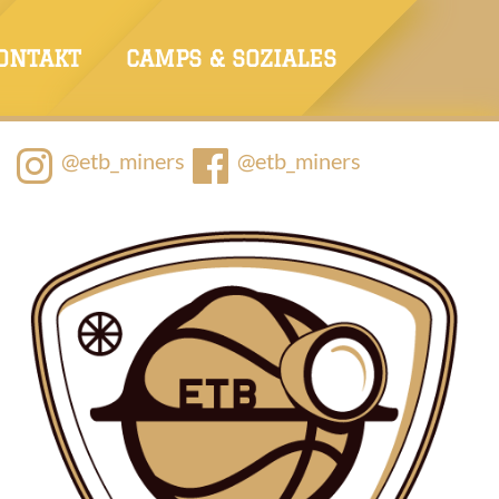
ONTAKT
CAMPS & SOZIALES
@etb_miners
@etb_miners