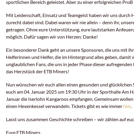
sportlichen Bereich geleistet. Aber zu einer erfolgreichen Pro
Mit Leidenschaft, Einsatz und Teamgeist haben wir uns durch H
zurecht dabei sind. Dabei waren wir nie allein – denn ihr, unse
getragen. Ohne eure Unterstützung, eure lautstarken Anfeuer
möglich. Dafür sagen wir von Herzen: Danke!
Ein besonderer Dank geht an unsere Sponsoren, die uns mit ihr
Helferinnen und Helfer, die im Hintergrund alles geben, damit
unglaublichen Fans, die uns in jeder Phase dieser aufregenden R
das Herzstück der ETB Miners!
Nun wünschen wir euch allen einen gesunden und glücklichen St
euch am 04. Januar 2025 um 19:30 Uhr in der Sporthalle Am H
Januar die Iserlohn Kangaroos empfangen. Gemeinsam wollen wir
einen Hexenkessel verwandeln. Tickets gibt es wie immer
hier
.
Lasst uns zusammen Geschichte schreiben – wir zählen auf euc
Eure ETB Miners