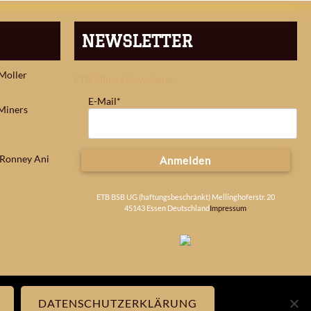
NEWSLETTER
 Moller
ETB Miners Newsletter
E-Mail*
Miners
: Ronney Ani
Anmelden
ETB BSB UG (haftungsbeschränkt) Mellinghoferstr. 20
45143 Essen Deutschland
Impressum
DATENSCHUTZERKLÄRUNG