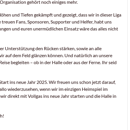
B Organisation gehört noch einiges mehr.
öhen und Tiefen gekämpft und gezeigt, dass wir in dieser Liga
re treuen Fans, Sponsoren, Supporter und Helfer, habt uns
ungen und euren unermüdlichen Einsatz wäre das alles nicht
er Unterstützung den Rücken stärken, sowie an alle
 wir auf dem Feld glänzen können. Und natürlich an unsere
eise begleiten – ob in der Halle oder aus der Ferne. Ihr seid
art ins neue Jahr 2025. Wir freuen uns schon jetzt darauf,
allo wiederzusehen, wenn wir im einzigen Heimspiel im
 direkt mit Vollgas ins neue Jahr starten und die Halle in
h!