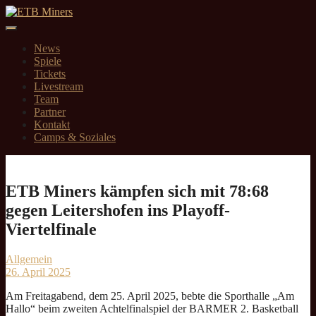
Springe
zum
Inhalt
News
Spiele
Tickets
Livestream
Team
Partner
Kontakt
Camps & Soziales
ETB Miners kämpfen sich mit 78:68
gegen Leitershofen ins Playoff-
Viertelfinale
Allgemein
26. April 2025
Am Freitagabend, dem 25. April 2025, bebte die Sporthalle „Am
Hallo“ beim zweiten Achtelfinalspiel der BARMER 2. Basketball