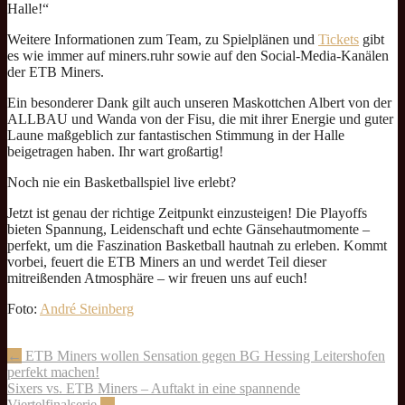
Halle!“
Weitere Informationen zum Team, zu Spielplänen und
Tickets
gibt
es wie immer auf miners.ruhr sowie auf den Social-Media-Kanälen
der ETB Miners.
Ein besonderer Dank gilt auch unseren Maskottchen Albert von der
ALLBAU und Wanda von der Fisu, die mit ihrer Energie und guter
Laune maßgeblich zur fantastischen Stimmung in der Halle
beigetragen haben. Ihr wart großartig!
Noch nie ein Basketballspiel live erlebt?
Jetzt ist genau der richtige Zeitpunkt einzusteigen! Die Playoffs
bieten Spannung, Leidenschaft und echte Gänsehautmomente –
perfekt, um die Faszination Basketball hautnah zu erleben. Kommt
vorbei, feuert die ETB Miners an und werdet Teil dieser
mitreißenden Atmosphäre – wir freuen uns auf euch!
Foto:
André Steinberg
Artikel-
←
ETB Miners wollen Sensation gegen BG Hessing Leitershofen
perfekt machen!
Navigation
Sixers vs. ETB Miners – Auftakt in eine spannende
Viertelfinalserie
→