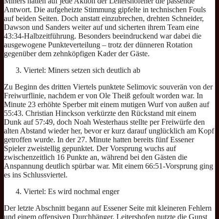
Miners hatten auf jede Aktion der Leitershofener die passende
Antwort. Die aufgeheizte Stimmung gipfelte in technischen Fouls
auf beiden Seiten. Doch anstatt einzubrechen, drehten Schneider,
Dawson und Sanders weiter auf und sicherten ihrem Team eine
43:34-Halbzeitführung. Besonders beeindruckend war dabei die
ausgewogene Punkteverteilung – trotz der dünneren Rotation
gegenüber dem zehnköpfigen Kader der Gäste.
Viertel: Miners setzen sich deutlich ab
Zu Beginn des dritten Viertels punktete Selimovic souverän von der
Freiwurflinie, nachdem er von Ole Theiß gefoult worden war. In
Minute 23 erhöhte Sperber mit einem mutigen Wurf von außen auf
55:43. Christian Hinckson verkürzte den Rückstand mit einem
Dunk auf 57:49, doch Noah Westerhaus stellte per Freiwürfe den
alten Abstand wieder her, bevor er kurz darauf unglücklich am Kopf
getroffen wurde. In der 27. Minute hatten bereits fünf Essener
Spieler zweistellig gepunktet. Der Vorsprung wuchs auf
zwischenzeitlich 16 Punkte an, während bei den Gästen die
Anspannung deutlich spürbar war. Mit einem 66:51-Vorsprung ging
es ins Schlussviertel.
Viertel: Es wird nochmal enger
Der letzte Abschnitt begann auf Essener Seite mit kleineren Fehlern
und einem offensiven Durchhänger. Leitershofen nutzte die Gunst