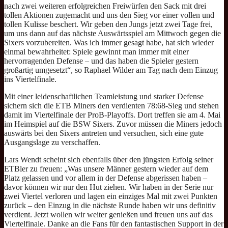
nach zwei weiteren erfolgreichen Freiwürfen den Sack mit drei
tollen Aktionen zugemacht und uns den Sieg vor einer vollen und
tollen Kulisse beschert. Wir geben den Jungs jetzt zwei Tage frei,
um uns dann auf das nächste Auswärtsspiel am Mittwoch gegen die
Sixers vorzubereiten. Was ich immer gesagt habe, hat sich wieder
einmal bewahrheitet: Spiele gewinnt man immer mit einer
hervorragenden Defense – und das haben die Spieler gestern
großartig umgesetzt“, so Raphael Wilder am Tag nach dem Einzug
ins Viertelfinale.
Mit einer leidenschaftlichen Teamleistung und starker Defense
sichern sich die ETB Miners den verdienten 78:68-Sieg und stehen
damit im Viertelfinale der ProB-Playoffs. Dort treffen sie am 4. Mai
im Heimspiel auf die BSW Sixers. Zuvor müssen die Miners jedoch
auswärts bei den Sixers antreten und versuchen, sich eine gute
Ausgangslage zu verschaffen.
Lars Wendt scheint sich ebenfalls über den jüngsten Erfolg seiner
ETBler zu freuen: „Was unsere Männer gestern wieder auf dem
Platz gelassen und vor allem in der Defense abgerissen haben –
davor können wir nur den Hut ziehen. Wir haben in der Serie nur
zwei Viertel verloren und lagen ein einziges Mal mit zwei Punkten
zurück – den Einzug in die nächste Runde haben wir uns definitiv
verdient. Jetzt wollen wir weiter genießen und freuen uns auf das
Viertelfinale. Danke an die Fans für den fantastischen Support in der