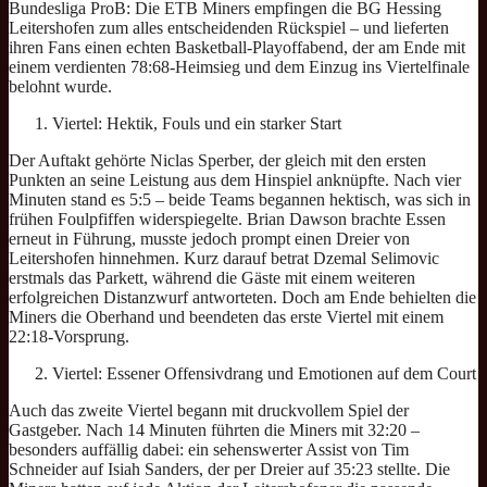
Bundesliga ProB: Die ETB Miners empfingen die BG Hessing
Leitershofen zum alles entscheidenden Rückspiel – und lieferten
ihren Fans einen echten Basketball-Playoffabend, der am Ende mit
einem verdienten 78:68-Heimsieg und dem Einzug ins Viertelfinale
belohnt wurde.
Viertel: Hektik, Fouls und ein starker Start
Der Auftakt gehörte Niclas Sperber, der gleich mit den ersten
Punkten an seine Leistung aus dem Hinspiel anknüpfte. Nach vier
Minuten stand es 5:5 – beide Teams begannen hektisch, was sich in
frühen Foulpfiffen widerspiegelte. Brian Dawson brachte Essen
erneut in Führung, musste jedoch prompt einen Dreier von
Leitershofen hinnehmen. Kurz darauf betrat Dzemal Selimovic
erstmals das Parkett, während die Gäste mit einem weiteren
erfolgreichen Distanzwurf antworteten. Doch am Ende behielten die
Miners die Oberhand und beendeten das erste Viertel mit einem
22:18-Vorsprung.
Viertel: Essener Offensivdrang und Emotionen auf dem Court
Auch das zweite Viertel begann mit druckvollem Spiel der
Gastgeber. Nach 14 Minuten führten die Miners mit 32:20 –
besonders auffällig dabei: ein sehenswerter Assist von Tim
Schneider auf Isiah Sanders, der per Dreier auf 35:23 stellte. Die