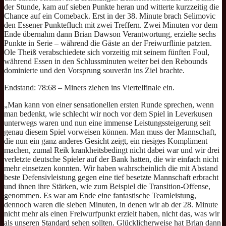
der Stunde, kam auf sieben Punkte heran und witterte kurzzeitig die
Chance auf ein Comeback. Erst in der 38. Minute brach Selimovic
den Essener Punktefluch mit zwei Treffern. Zwei Minuten vor dem
Ende übernahm dann Brian Dawson Verantwortung, erzielte sechs
Punkte in Serie – während die Gäste an der Freiwurflinie patzten.
Ole Theiß verabschiedete sich vorzeitig mit seinem fünften Foul,
während Essen in den Schlussminuten weiter bei den Rebounds
dominierte und den Vorsprung souverän ins Ziel brachte.
Endstand: 78:68 – Miners ziehen ins Viertelfinale ein.
„Man kann von einer sensationellen ersten Runde sprechen, wenn
man bedenkt, wie schlecht wir noch vor dem Spiel in Leverkusen
unterwegs waren und nun eine immense Leistungssteigerung seit
genau diesem Spiel vorweisen können. Man muss der Mannschaft,
die nun ein ganz anderes Gesicht zeigt, ein riesiges Kompliment
machen, zumal Reik krankheitsbedingt nicht dabei war und wir drei
verletzte deutsche Spieler auf der Bank hatten, die wir einfach nicht
mehr einsetzen konnten. Wir haben wahrscheinlich die mit Abstand
beste Defensivleistung gegen eine tief besetzte Mannschaft erbracht
und ihnen ihre Stärken, wie zum Beispiel die Transition-Offense,
genommen. Es war am Ende eine fantastische Teamleistung,
dennoch waren die sieben Minuten, in denen wir ab der 28. Minute
nicht mehr als einen Freiwurfpunkt erzielt haben, nicht das, was wir
als unseren Standard sehen sollten. Glücklicherweise hat Brian dann