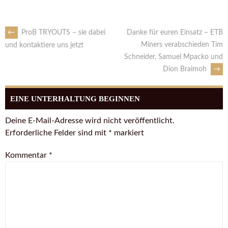
←
ProB TRYOUTS – sie dabei
Danke für euren Einsatz – ETB
Miners verabschieden Tim
und kontaktiere uns jetzt
Schneider, Samuel Mpacko und
Dion Braimoh
→
EINE UNTERHALTUNG BEGINNEN
Deine E-Mail-Adresse wird nicht veröffentlicht.
Erforderliche Felder sind mit
*
markiert
Kommentar
*