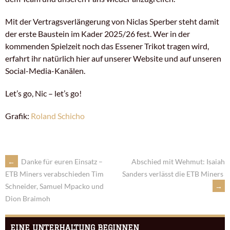
Mit der Vertragsverlängerung von Niclas Sperber steht damit
der erste Baustein im Kader 2025/26 fest. Wer in der
kommenden Spielzeit noch das Essener Trikot tragen wird,
erfahrt ihr natürlich hier auf unserer Website und auf unseren
Social-Media-Kanälen.
Let’s go, Nic – let’s go!
Grafik:
Roland Schicho
←
Danke für euren Einsatz –
Abschied mit Wehmut: Isaiah
Sanders verlässt die ETB Miners
ETB Miners verabschieden Tim
→
Schneider, Samuel Mpacko und
Dion Braimoh
EINE UNTERHALTUNG BEGINNEN