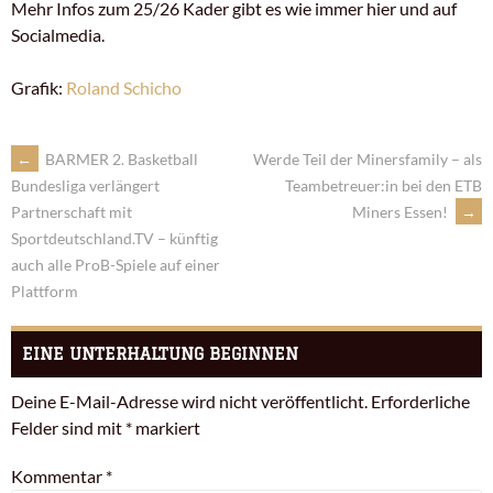
Mehr Infos zum 25/26 Kader gibt es wie immer hier und auf
Socialmedia.
Grafik:
Roland Schicho
←
BARMER 2. Basketball
Werde Teil der Minersfamily – als
Teambetreuer:in bei den ETB
Bundesliga verlängert
Miners Essen!
→
Partnerschaft mit
Sportdeutschland.TV – künftig
auch alle ProB-Spiele auf einer
Plattform
EINE UNTERHALTUNG BEGINNEN
Deine E-Mail-Adresse wird nicht veröffentlicht.
Erforderliche
Felder sind mit
*
markiert
Kommentar
*