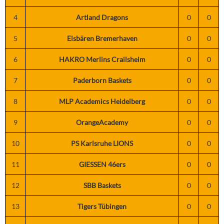
4
Artland Dragons
0
0
5
Eisbären Bremerhaven
0
0
6
HAKRO Merlins Crailsheim
0
0
7
Paderborn Baskets
0
0
8
MLP Academics Heidelberg
0
0
9
OrangeAcademy
0
0
10
PS Karlsruhe LIONS
0
0
11
GIESSEN 46ers
0
0
12
SBB Baskets
0
0
13
Tigers Tübingen
0
0