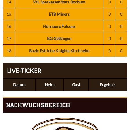
14
VfL SparkassenStars Bochum
0
0
15
ETB Miners
0
0
16
Nürnberg Falcons
0
0
17
BG Göttingen
0
0
18
Bozic Estriche Knights Kirchheim
0
0
LIVE-TICKER
Datum
Heim
Gast
Ergebnis
NACHWUCHSBEREICH