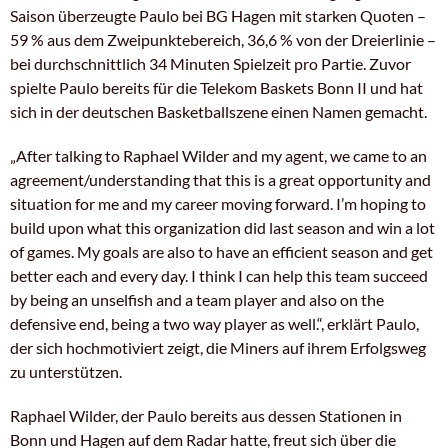
Saison überzeugte Paulo bei BG Hagen mit starken Quoten –
59 % aus dem Zweipunktebereich, 36,6 % von der Dreierlinie –
bei durchschnittlich 34 Minuten Spielzeit pro Partie. Zuvor
spielte Paulo bereits für die Telekom Baskets Bonn II und hat
sich in der deutschen Basketballszene einen Namen gemacht.
„After talking to Raphael Wilder and my agent, we came to an
agreement/understanding that this is a great opportunity and
situation for me and my career moving forward. I’m hoping to
build upon what this organization did last season and win a lot
of games. My goals are also to have an efficient season and get
better each and every day. I think I can help this team succeed
by being an unselfish and a team player and also on the
defensive end, being a two way player as well.“, erklärt Paulo,
der sich hochmotiviert zeigt, die Miners auf ihrem Erfolgsweg
zu unterstützen.
Raphael Wilder, der Paulo bereits aus dessen Stationen in
Bonn und Hagen auf dem Radar hatte, freut sich über die