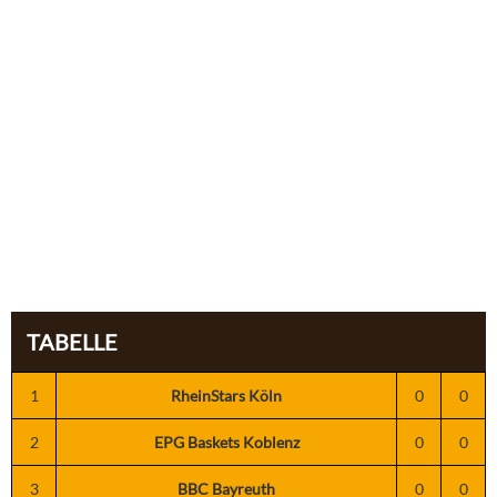
TABELLE
1
RheinStars Köln
0
0
2
EPG Baskets Koblenz
0
0
3
BBC Bayreuth
0
0