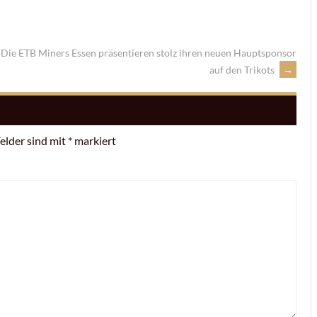
Die ETB Miners Essen präsentieren stolz ihren neuen Hauptsponsor
auf den Trikots
→
Felder sind mit
*
markiert