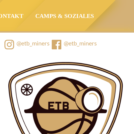
ONTAKT
CAMPS & SOZIALES
@etb_miners
@etb_miners