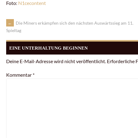
Foto:
N1cecontent
←
Die Miners erkämpfen sich den nächsten Auswärtssieg am 11.
Spieltag
EINE UNTERHALTUNG BEGINNEN
Deine E-Mail-Adresse wird nicht veröffentlicht.
Erforderliche 
Kommentar
*