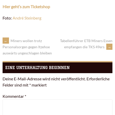
Hier geht’s zum Ticketshop
Foto:
André Steinberg
←
Miners wollen trotz
Tabellenführer ETB Miners Essen
empfangen die TKS 49ers
→
Personalsorgen gegen Itzehoe
auswärts ungeschlagen bleiben
EINE UNTERHALTUNG BEGINNEN
Deine E-Mail-Adresse wird nicht veröffentlicht.
Erforderliche
Felder sind mit
*
markiert
Kommentar
*