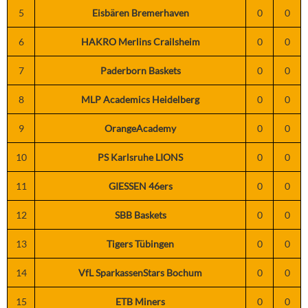
5
Eisbären Bremerhaven
0
0
6
HAKRO Merlins Crailsheim
0
0
7
Paderborn Baskets
0
0
8
MLP Academics Heidelberg
0
0
9
OrangeAcademy
0
0
10
PS Karlsruhe LIONS
0
0
11
GIESSEN 46ers
0
0
12
SBB Baskets
0
0
13
Tigers Tübingen
0
0
14
VfL SparkassenStars Bochum
0
0
15
ETB Miners
0
0