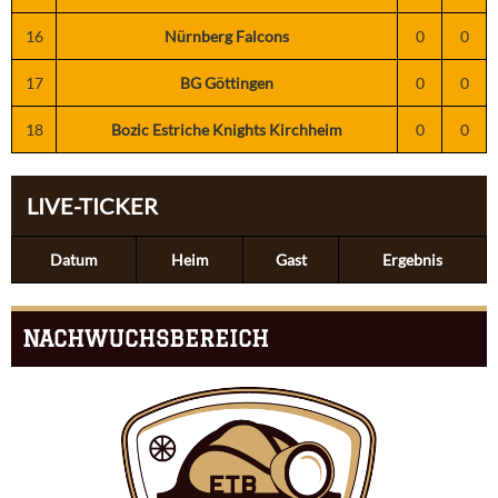
16
Nürnberg Falcons
0
0
17
BG Göttingen
0
0
18
Bozic Estriche Knights Kirchheim
0
0
LIVE-TICKER
Datum
Heim
Gast
Ergebnis
NACHWUCHSBEREICH