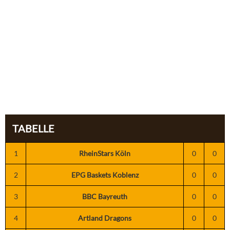
TABELLE
1
RheinStars Köln
0
0
2
EPG Baskets Koblenz
0
0
3
BBC Bayreuth
0
0
4
Artland Dragons
0
0