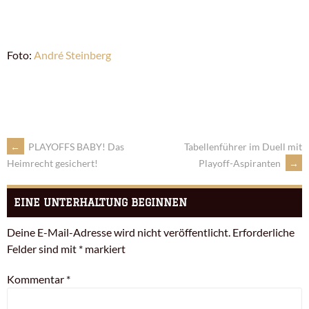
Foto:
André Steinberg
←
PLAYOFFS BABY! Das
Tabellenführer im Duell mit
Playoff-Aspiranten
→
Heimrecht gesichert!
EINE UNTERHALTUNG BEGINNEN
Deine E-Mail-Adresse wird nicht veröffentlicht.
Erforderliche
Felder sind mit
*
markiert
Kommentar
*