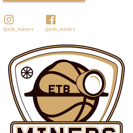
@etb_miners
@etb_miners