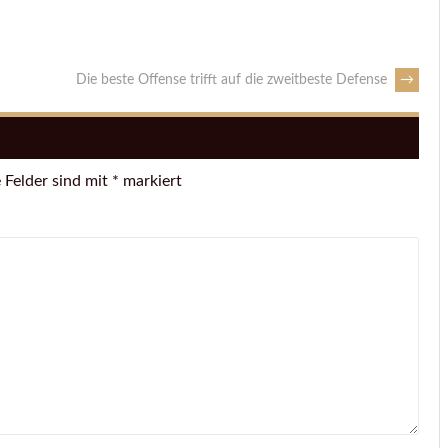
Die beste Offense trifft auf die zweitbeste Defense
→
 Felder sind mit
*
markiert