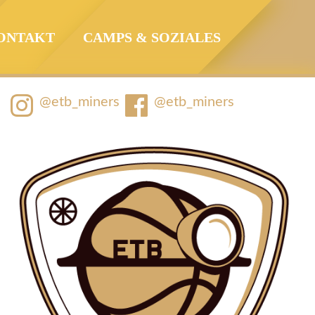
ONTAKT
CAMPS & SOZIALES
@etb_miners
@etb_miners