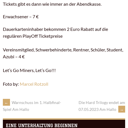
Tickets gibt es dann wie immer an der Abendkasse.
Erwachsener – 7 €
Dauerkarteninhaber bekommen 2 Euro Rabatt auf die
regulären PlayOff Ticketpreise
Vereinsmitglied, Schwerbehinderte, Rentner, Schüler, Student,
Azubi – 4 €
Let’s Go Miners, Let’s Go!!!
Foto by:
Marcel Rotzoll
←
Warnschuss im 1. Halbfinal-
Die Hard Trilogy endet am
07.05.2023 Am Hallo
→
Spiel Am Hallo
EINE UNTERHALTUNG BEGINNEN