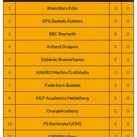
1
RheinStars Köln
0
0
2
EPG Baskets Koblenz
0
0
3
BBC Bayreuth
0
0
4
Artland Dragons
0
0
5
Eisbären Bremerhaven
0
0
6
HAKRO Merlins Crailsheim
0
0
7
Paderborn Baskets
0
0
8
MLP Academics Heidelberg
0
0
9
OrangeAcademy
0
0
10
PS Karlsruhe LIONS
0
0
11
GIESSEN 46ers
0
0