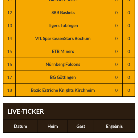
12
SBB Baskets
0
0
13
Tigers Tübingen
0
0
14
VfL SparkassenStars Bochum
0
0
15
ETB Miners
0
0
16
Nürnberg Falcons
0
0
17
BG Göttingen
0
0
18
Bozic Estriche Knights Kirchheim
0
0
LIVE-TICKER
Datum
Heim
Gast
Ergebnis