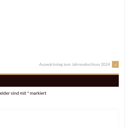
Auswärtssieg zum Jahresabschluss 2024
→
Felder sind mit
*
markiert