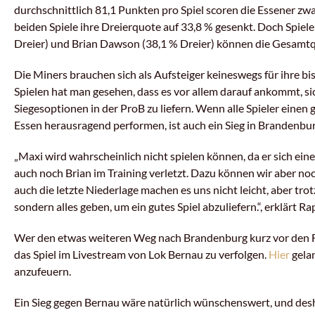
durchschnittlich 81,1 Punkten pro Spiel scoren die Essener zw
beiden Spiele ihre Dreierquote auf 33,8 % gesenkt. Doch Spiele
Dreier) und Brian Dawson (38,1 % Dreier) können die Gesamtqu
Die Miners brauchen sich als Aufsteiger keineswegs für ihre b
Spielen hat man gesehen, dass es vor allem darauf ankommt, si
Siegesoptionen in der ProB zu liefern. Wenn alle Spieler einen 
Essen herausragend performen, ist auch ein Sieg in Brandenbur
„Maxi wird wahrscheinlich nicht spielen können, da er sich ei
auch noch Brian im Training verletzt. Dazu können wir aber no
auch die letzte Niederlage machen es uns nicht leicht, aber tr
sondern alles geben, um ein gutes Spiel abzuliefern.“, erklärt Ra
Wer den etwas weiteren Weg nach Brandenburg kurz vor den Fe
das Spiel im Livestream von Lok Bernau zu verfolgen.
Hier
gelan
anzufeuern.
Ein Sieg gegen Bernau wäre natürlich wünschenswert, und desh