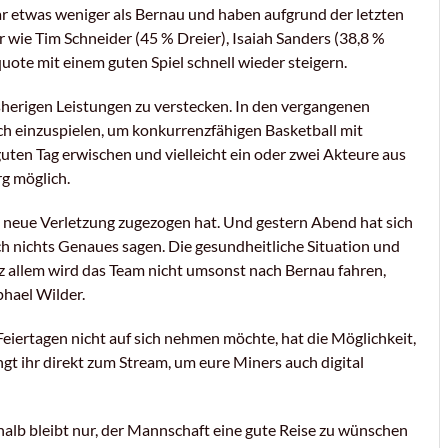
ar etwas weniger als Bernau und haben aufgrund der letzten
r wie Tim Schneider (45 % Dreier), Isaiah Sanders (38,8 %
ote mit einem guten Spiel schnell wieder steigern.
isherigen Leistungen zu verstecken. In den vergangenen
ch einzuspielen, um konkurrenzfähigen Basketball mit
guten Tag erwischen und vielleicht ein oder zwei Akteure aus
g möglich.
ne neue Verletzung zugezogen hat. Und gestern Abend hat sich
ch nichts Genaues sagen. Die gesundheitliche Situation und
otz allem wird das Team nicht umsonst nach Bernau fahren,
phael Wilder.
iertagen nicht auf sich nehmen möchte, hat die Möglichkeit,
gt ihr direkt zum Stream, um eure Miners auch digital
alb bleibt nur, der Mannschaft eine gute Reise zu wünschen