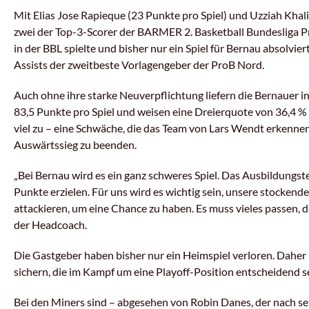
Mit Elias Jose Rapieque (23 Punkte pro Spiel) und Uzziah Khali
zwei der Top-3-Scorer der BARMER 2. Basketball Bundesliga Pro
in der BBL spielte und bisher nur ein Spiel für Bernau absolviert
Assists der zweitbeste Vorlagengeber der ProB Nord.
Auch ohne ihre starke Neuverpflichtung liefern die Bernauer in
83,5 Punkte pro Spiel und weisen eine Dreierquote von 36,4 % 
viel zu – eine Schwäche, die das Team von Lars Wendt erkenne
Auswärtssieg zu beenden.
„Bei Bernau wird es ein ganz schweres Spiel. Das Ausbildungstea
Punkte erzielen. Für uns wird es wichtig sein, unsere stocken
attackieren, um eine Chance zu haben. Es muss vieles passen, da
der Headcoach.
Die Gastgeber haben bisher nur ein Heimspiel verloren. Daher
sichern, die im Kampf um eine Playoff-Position entscheidend s
Bei den Miners sind – abgesehen von Robin Danes, der nach sein