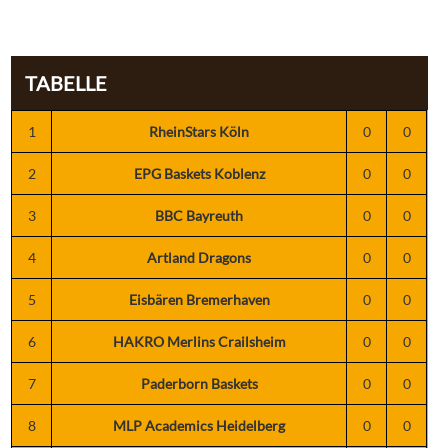
TABELLE
1
RheinStars Köln
0
0
2
EPG Baskets Koblenz
0
0
3
BBC Bayreuth
0
0
4
Artland Dragons
0
0
5
Eisbären Bremerhaven
0
0
6
HAKRO Merlins Crailsheim
0
0
7
Paderborn Baskets
0
0
8
MLP Academics Heidelberg
0
0