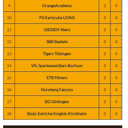
9
OrangeAcademy
0
0
10
PS Karlsruhe LIONS
0
0
11
GIESSEN 46ers
0
0
12
SBB Baskets
0
0
13
Tigers Tübingen
0
0
14
VfL SparkassenStars Bochum
0
0
15
ETB Miners
0
0
16
Nürnberg Falcons
0
0
17
BG Göttingen
0
0
18
Bozic Estriche Knights Kirchheim
0
0