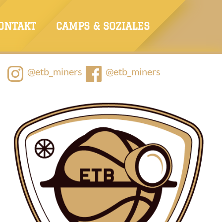
ONTAKT
CAMPS & SOZIALES
@etb_miners
@etb_miners