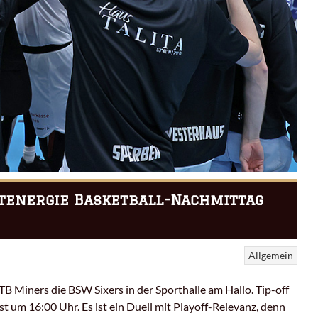
stenergie Basketball-Nachmittag
Allgemein
Miners die BSW Sixers in der Sporthalle am Hallo. Tip-off
um 16:00 Uhr. Es ist ein Duell mit Playoff-Relevanz, denn