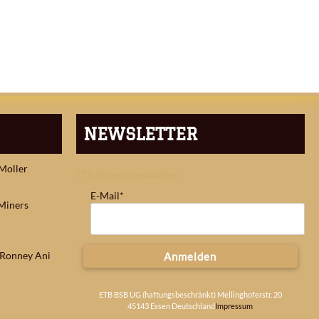
NEWSLETTER
 Moller
ETB Miners Newsletter
E-Mail*
Miners
: Ronney Ani
Anmelden
ETB BSB UG (haftungsbeschränkt) Mellinghoferstr. 20
45143 Essen Deutschland
Impressum