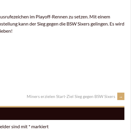
usrufezeichen im Playoff-Rennen zu setzen. Mit einem
stellung kann der Sieg gegen die BSW Sixers gelingen. Es wird
lieben!
Miners erzielen Start-Ziel Sieg gegen BSW Sixers
→
Felder sind mit
*
markiert