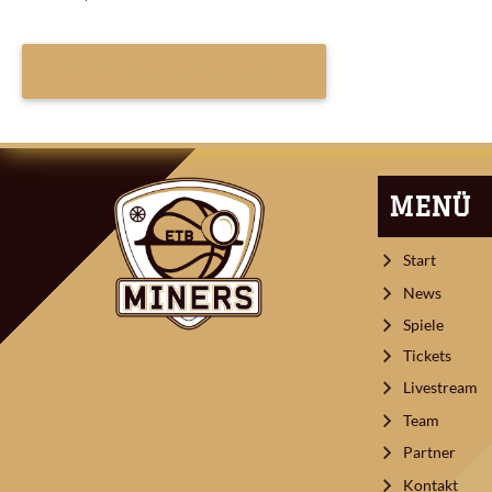
ARTIKEL-
NAVIGATION
MENÜ
Start
News
Spiele
Tickets
Livestream
Team
Partner
Kontakt