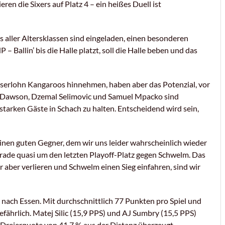
ren die Sixers auf Platz 4 – ein heißes Duell ist
s aller Altersklassen sind eingeladen, einen besonderen
allin’ bis die Halle platzt, soll die Halle beben und das
Iserlohn Kangaroos hinnehmen, haben aber das Potenzial, vor
n Dawson, Dzemal Selimovic und Samuel Mpacko sind
starken Gäste in Schach zu halten. Entscheidend wird sein,
inen guten Gegner, dem wir uns leider wahrscheinlich wieder
rade quasi um den letzten Playoff-Platz gegen Schwelm. Das
ir aber verlieren und Schwelm einen Sieg einfahren, sind wir
nach Essen. Mit durchschnittlich 77 Punkten pro Spiel und
gefährlich. Matej Silic (15,9 PPS) und AJ Sumbry (15,5 PPS)
n Dreierquote von 41,7 % aus der Distanz überzeugt.