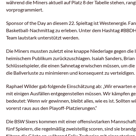
während die Miners aktuell auf Platz 8 der Tabelle stehen, rangie
vorprogrammiert.
Sponsor of the Day an diesem 22. Spieltag ist Westenergie. Fan
Basketball-Nachmittag zu erleben. Unter dem Hashtag #BBDHP – B
Team lautstark unterstützt werden.
Die Miners mussten zuletzt eine knappe Niederlage gegen die 
heimischem Publikum zurückzuschlagen. Isaiah Sanders, Bria
Schlüsselspieler, die einen Sahnetag erwischen müssen, um die 
die Ballverluste zu minimieren und konsequent zu verteidigen.
Raphael Wilder gab folgende Einschätzung ab: „Wir erwarten e
mit einigen Ausfällen entgegenstellen müssen. Wir kämpfen ge
bedeutet: Wenn wir gewinnen, bleibt alles, wie es ist. Sollten w
vorerst raus aus den Playoff-Platzierungen.“
Die BSW Sixers kommen mit einer offensivstarken Mannschaft 
fünf Spielern, die regelmäßig zweistellig scoren, sind sie brand
führen die Gäste an, während Felix Zacharias mit einer starke