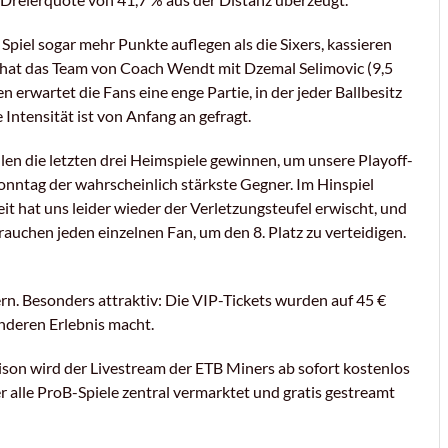
piel sogar mehr Punkte auflegen als die Sixers, kassieren
n hat das Team von Coach Wendt mit Dzemal Selimovic (9,5
n erwartet die Fans eine enge Partie, in der jeder Ballbesitz
Intensität ist von Anfang an gefragt.
llen die letzten drei Heimspiele gewinnen, um unsere Playoff-
nntag der wahrscheinlich stärkste Gegner. Im Hinspiel
it hat uns leider wieder der Verletzungsteufel erwischt, und
rauchen jeden einzelnen Fan, um den 8. Platz zu verteidigen.
rn. Besonders attraktiv: Die VIP-Tickets wurden auf 45 €
onderen Erlebnis macht.
ison wird der Livestream der ETB Miners ab sofort kostenlos
 alle ProB-Spiele zentral vermarktet und gratis gestreamt