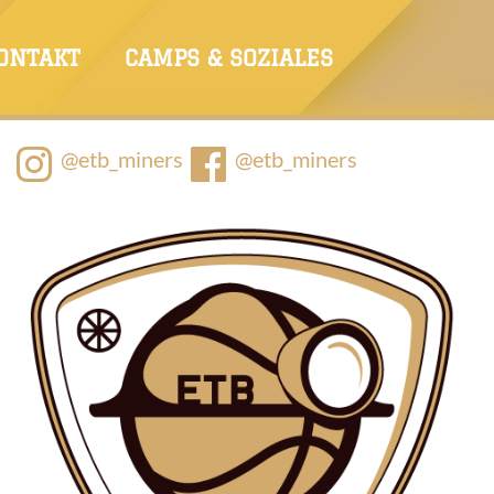
ONTAKT
CAMPS & SOZIALES
@etb_miners
@etb_miners