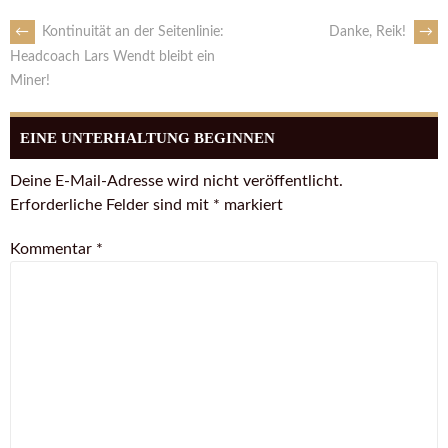
←
Kontinuität an der Seitenlinie:
Danke, Reik!
→
Headcoach Lars Wendt bleibt ein
Miner!
EINE UNTERHALTUNG BEGINNEN
Deine E-Mail-Adresse wird nicht veröffentlicht.
Erforderliche Felder sind mit
*
markiert
Kommentar
*