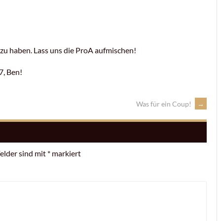
 zu haben. Lass uns die ProA aufmischen!
7, Ben!
Was für ein Coup!
→
Felder sind mit
*
markiert