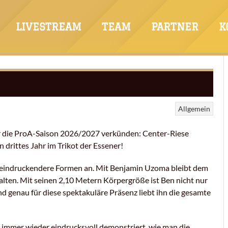
LIVESTREAM
TEAM
PARTNER
K
Allgemein
r die ProA-Saison 2026/2027 verkünden: Center-Riese
 drittes Jahr im Trikot der Essener!
eeindruckendere Formen an. Mit Benjamin Uzoma bleibt dem
alten. Mit seinen 2,10 Metern Körpergröße ist Ben nicht nur
nd genau für diese spektakuläre Präsenz liebt ihn die gesamte
 immer wieder eindrucksvoll demonstriert, wie man die