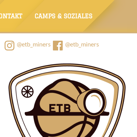
ONTAKT
CAMPS & SOZIALES
@etb_miners
@etb_miners