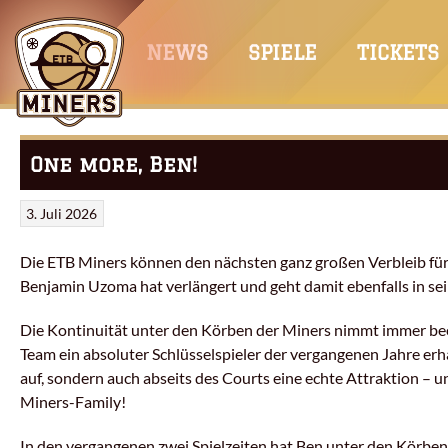
Springe
zum
NEWS
SPIELE
TICKETS
Inhalt
One more, Ben!
3. Juli 2026
Die ETB Miners können den nächsten ganz großen Verbleib fü
Benjamin Uzoma hat verlängert und geht damit ebenfalls in sein
Die Kontinuität unter den Körben der Miners nimmt immer b
Team ein absoluter Schlüsselspieler der vergangenen Jahre erh
auf, sondern auch abseits des Courts eine echte Attraktion – u
Miners-Family!
In den vergangenen zwei Spielzeiten hat Ben unter den Körben