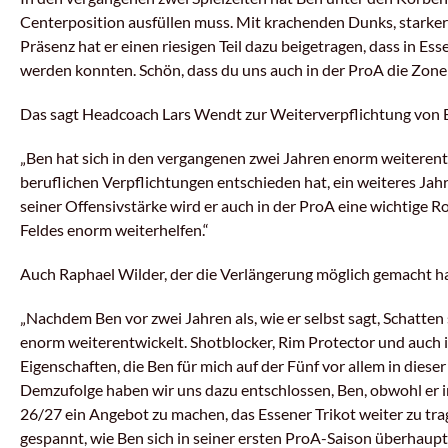
Centerposition ausfüllen muss. Mit krachenden Dunks, starke
Präsenz hat er einen riesigen Teil dazu beigetragen, dass in Ess
werden konnten. Schön, dass du uns auch in der ProA die Zone 
Das sagt Headcoach Lars Wendt zur Weiterverpflichtung von 
„Ben hat sich in den vergangenen zwei Jahren enorm weiterentwi
beruflichen Verpflichtungen entschieden hat, ein weiteres Jahr
seiner Offensivstärke wird er auch in der ProA eine wichtige 
Feldes enorm weiterhelfen.“
Auch Raphael Wilder, der die Verlängerung möglich gemacht hat,
„Nachdem Ben vor zwei Jahren als, wie er selbst sagt, Schatten 
enorm weiterentwickelt. Shotblocker, Rim Protector und auch i
Eigenschaften, die Ben für mich auf der Fünf vor allem in dies
Demzufolge haben wir uns dazu entschlossen, Ben, obwohl er i
26/27 ein Angebot zu machen, das Essener Trikot weiter zu tr
gespannt, wie Ben sich in seiner ersten ProA-Saison überhaupt