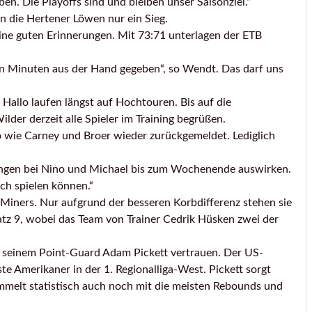
en. Die Playoffs sind und bleiben unser Saisonziel.“
n die Hertener Löwen nur ein Sieg.
ine guten Erinnerungen. Mit 73:71 unterlagen der ETB
zten Minuten aus der Hand gegeben“, so Wendt. Das darf uns
allo laufen längst auf Hochtouren. Bis auf die
der derzeit alle Spieler im Training begrüßen.
 wie Carney und Broer wieder zurückgemeldet. Lediglich
stungen bei Nino und Michael bis zum Wochenende auswirken.
ich spielen können.“
 Miners. Nur aufgrund der besseren Korbdifferenz stehen sie
latz 9, wobei das Team von Trainer Cedrik Hüsken zwei der
z seinem Point-Guard Adam Pickett vertrauen. Der US-
ste Amerikaner in der 1. Regionalliga-West. Pickett sorgt
mmelt statistisch auch noch mit die meisten Rebounds und