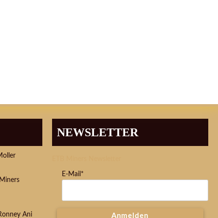
NEWSLETTER
Moller
ETB Miners Newsletter
E-Mail*
Miners
 Ronney Ani
Anmelden