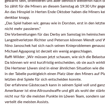
gewarnt sein, orientieren uns aber dennoch weiterhin nach ob
So zählt für die Miners an diesem Samstag ab 19:30 Uhr gege
An das Hinspiel in Herten Ende Oktober haben die Miners ke
denkbar knapp.
„Das Spiel haben wir, genau wie in Dorsten, erst in den let
nicht mehr passieren.“
Die Vorbereitungen für das Derby am Samstag im heimischen H
Langzeitverletzen Richter und Peterson können Wendt und Wil
Nino Janoschek hat sich nach seinen Knieproblemen genauso
Michael Agyapong ist derzeit ein wenig angeschlagen.
Raffi Wilder: „Wir müssen jetzt schauen, wie sich die Bela
Da können wir erst kurzfristig entscheiden, ob sie auch wirkl
Die Hertener Löwen sind in einer ähnlichen Situation wie die
in der Tabelle punktgleich einen Platz über den Miners auf P
letzten drei Spiele für sich entscheiden konnte.
Der erfahrene Gästecoach kann in seinem Spiel voll und gan
Amerikaner ist eine Allroundwaffe und gilt als wohl der stärk
nicht nur für die meisten Punkte im Löwen Team, sondern sa
verteilt die meisten Assists.