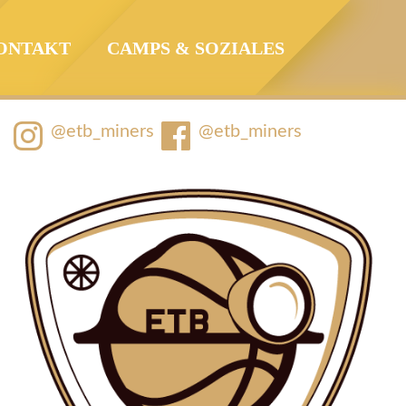
ONTAKT
CAMPS & SOZIALES
@etb_miners
@etb_miners