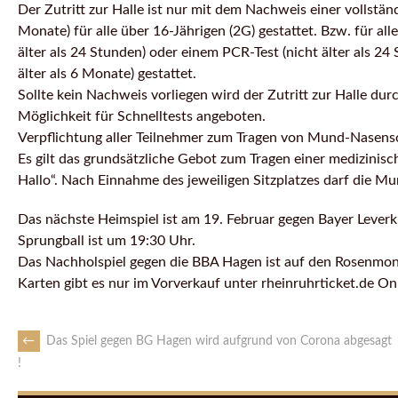
Der Zutritt zur Halle ist nur mit dem Nachweis einer vollstä
Monate) für alle über 16-Jährigen (2G) gestattet. Bzw. für all
älter als 24 Stunden) oder einem PCR-Test (nicht älter als 
älter als 6 Monate) gestattet.
Sollte kein Nachweis vorliegen wird der Zutritt zur Halle du
Möglichkeit für Schnelltests angeboten.
Verpflichtung aller Teilnehmer zum Tragen von Mund-Nasensc
Es gilt das grundsätzliche Gebot zum Tragen einer medizini
Hallo“. Nach Einnahme des jeweiligen Sitzplatzes darf di
Das nächste Heimspiel ist am 19. Februar gegen Bayer Leverku
Sprungball ist um 19:30 Uhr.
Das Nachholspiel gegen die BBA Hagen ist auf den Rosenmont
Karten gibt es nur im Vorverkauf unter rheinruhrticket.de O
←
Das Spiel gegen BG Hagen wird aufgrund von Corona abgesagt
!