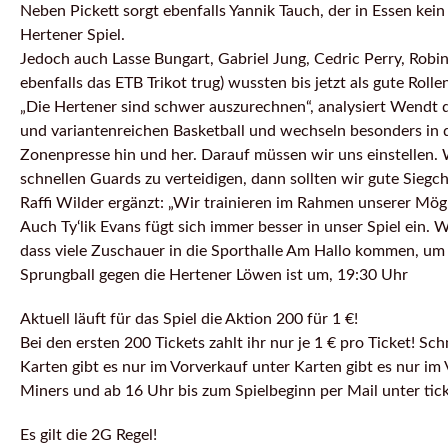
Neben Pickett sorgt ebenfalls Yannik Tauch, der in Essen kei
Hertener Spiel.
Jedoch auch Lasse Bungart, Gabriel Jung, Cedric Perry, Robin
ebenfalls das ETB Trikot trug) wussten bis jetzt als gute Rol
„Die Hertener sind schwer auszurechnen“, analysiert Wendt 
und variantenreichen Basketball und wechseln besonders in d
Zonenpresse hin und her. Darauf müssen wir uns einstellen.
schnellen Guards zu verteidigen, dann sollten wir gute Siegc
Raffi Wilder ergänzt: „Wir trainieren im Rahmen unserer Mögl
Auch Ty‘lik Evans fügt sich immer besser in unser Spiel ein.
dass viele Zuschauer in die Sporthalle Am Hallo kommen, um 
Sprungball gegen die Hertener Löwen ist um, 19:30 Uhr
Aktuell läuft für das Spiel die Aktion 200 für 1 €!
Bei den ersten 200 Tickets zahlt ihr nur je 1 € pro Ticket! Sch
Karten gibt es nur im Vorverkauf unter Karten gibt es nur im
Miners und ab 16 Uhr bis zum Spielbeginn per Mail unter tic
Es gilt die 2G Regel!