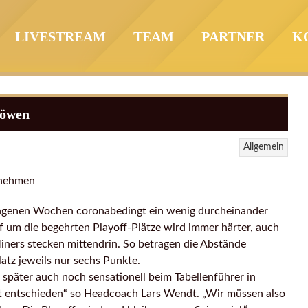
LIVESTREAM
TEAM
PARTNER
K
Löwen
Allgemein
fnehmen
angenen Wochen coronabedingt ein wenig durcheinander
 um die begehrten Playoff-Plätze wird immer härter, auch
Miners stecken mittendrin. So betragen die Abstände
atz jeweils nur sechs Punkte.
päter auch noch sensationell beim Tabellenführer in
ht entschieden“ so Headcoach Lars Wendt. „Wir müssen also