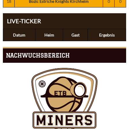
18
Bozic Estriche Knights Kirchheim
0
0
LIVE-TICKER
Datum
Heim
Gast
Ergebnis
NACHWUCHSBEREICH