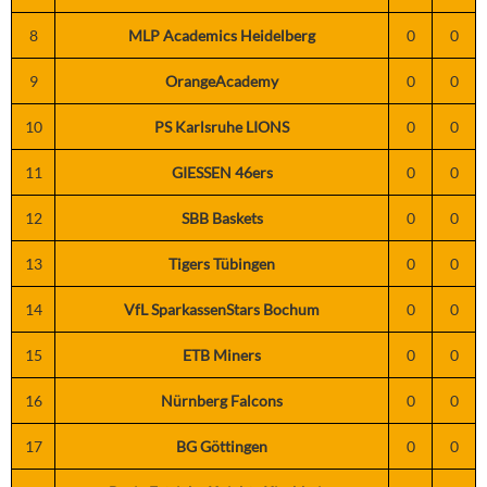
8
MLP Academics Heidelberg
0
0
9
OrangeAcademy
0
0
10
PS Karlsruhe LIONS
0
0
11
GIESSEN 46ers
0
0
12
SBB Baskets
0
0
13
Tigers Tübingen
0
0
14
VfL SparkassenStars Bochum
0
0
15
ETB Miners
0
0
16
Nürnberg Falcons
0
0
17
BG Göttingen
0
0