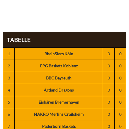
TABELLE
1
RheinStars Köln
0
0
2
EPG Baskets Koblenz
0
0
3
BBC Bayreuth
0
0
4
Artland Dragons
0
0
5
Eisbären Bremerhaven
0
0
6
HAKRO Merlins Crailsheim
0
0
7
Paderborn Baskets
0
0