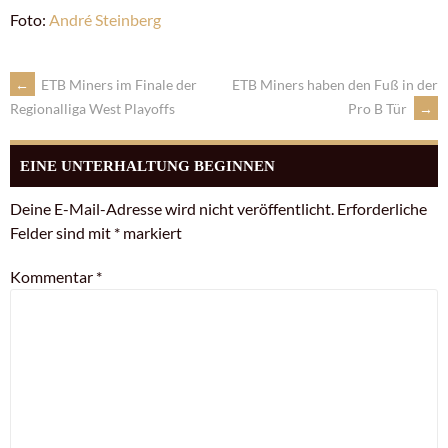
Foto:
André Steinberg
←
ETB Miners im Finale der
ETB Miners haben den Fuß in der
Pro B Tür
→
Regionalliga West Playoffs
EINE UNTERHALTUNG BEGINNEN
Deine E-Mail-Adresse wird nicht veröffentlicht.
Erforderliche
Felder sind mit
*
markiert
Kommentar
*