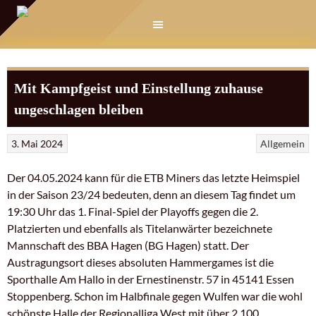
Springe
zum
Inhalt
Mit Kampfgeist und Einstellung zuhause
ungeschlagen bleiben
3. Mai 2024
Allgemein
Der 04.05.2024 kann für die ETB Miners das letzte Heimspiel
in der Saison 23/24 bedeuten, denn an diesem Tag findet um
19:30 Uhr das 1. Final-Spiel der Playoffs gegen die 2.
Platzierten und ebenfalls als Titelanwärter bezeichnete
Mannschaft des BBA Hagen (BG Hagen) statt. Der
Austragungsort dieses absoluten Hammergames ist die
Sporthalle Am Hallo in der Ernestinenstr. 57 in 45141 Essen
Stoppenberg. Schon im Halbfinale gegen Wulfen war die wohl
schönste Halle der Regionalliga West mit über 2.100