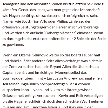
Teamgeist und den absoluten Willen bis zur letzten Sekunde zu
kämpfen. Genau das ist es, was man gegen eine Mannschaft
wie Hagen benötigt, um schlussendlich erfolgreich zu sein.
Namen wie Scott, Tjon Affo oder Philipp zählen zu den
offensiven Leistungsträgern der Herren in schwarz-orange
und werden sich auf kein “Dahergeplätscher” einlassen, wenn
es darum geht das erste der hoffentlich nur 2 Spiele in der Serie
zu gewinnen.
Wenn ein Dzemal Selimovic weiter so das board sauber hält
und dabei auf der anderen Seite alles verdrängt, was nichts in
der Zone zu suchen hat – ein Bryant Allen die Übersicht als
Captain behält und im richtigen Moment selbst das
Scoringruder übernimmt – Ein Justin Andrew nochmal einen
Teil seiner unglaublich hochprozentigen 3er Aktionen
auspacken kann – Noah und Nikita mit ihrere gewissen
Gelassenheit erfolge verbuchen – Kevin und Reik verteidigen
bis die Hagener schließlich doch den schlechten Wurf nehmen
müssen und Tim, Timothée, Marius, und Alex wie in der