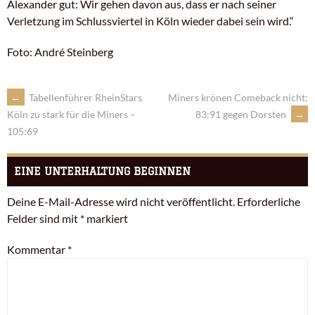
Alexander gut: Wir gehen davon aus, dass er nach seiner
Verletzung im Schlussviertel in Köln wieder dabei sein wird.“
Foto: André Steinberg
←
Tabellenführer RheinStars
Miners krönen Comeback nicht:
83:91 gegen Dorsten
→
Köln zu stark für die Miners –
105:69
EINE UNTERHALTUNG BEGINNEN
Deine E-Mail-Adresse wird nicht veröffentlicht.
Erforderliche
Felder sind mit
*
markiert
Kommentar
*