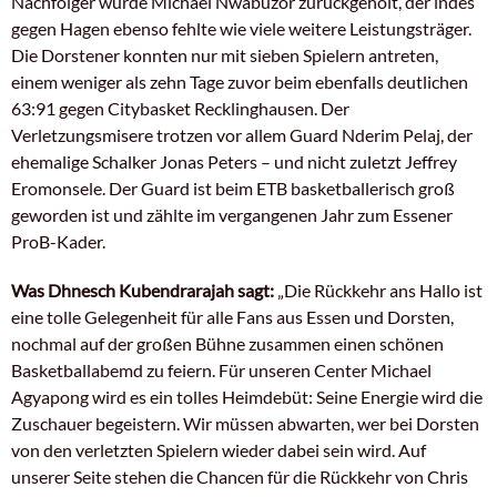
Nachfolger wurde Michael Nwabuzor zurückgeholt, der indes
gegen Hagen ebenso fehlte wie viele weitere Leistungsträger.
Die Dorstener konnten nur mit sieben Spielern antreten,
einem weniger als zehn Tage zuvor beim ebenfalls deutlichen
63:91 gegen Citybasket Recklinghausen. Der
Verletzungsmisere trotzen vor allem Guard Nderim Pelaj, der
ehemalige Schalker Jonas Peters – und nicht zuletzt Jeffrey
Eromonsele. Der Guard ist beim ETB basketballerisch groß
geworden ist und zählte im vergangenen Jahr zum Essener
ProB-Kader.
Was Dhnesch Kubendrarajah sagt:
„Die Rückkehr ans Hallo ist
eine tolle Gelegenheit für alle Fans aus Essen und Dorsten,
nochmal auf der großen Bühne zusammen einen schönen
Basketballabemd zu feiern. Für unseren Center Michael
Agyapong wird es ein tolles Heimdebüt: Seine Energie wird die
Zuschauer begeistern. Wir müssen abwarten, wer bei Dorsten
von den verletzten Spielern wieder dabei sein wird. Auf
unserer Seite stehen die Chancen für die Rückkehr von Chris